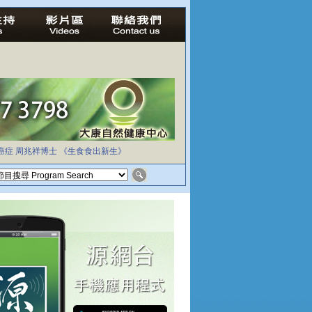
癌症
周兆祥博士
《生食食出新生》