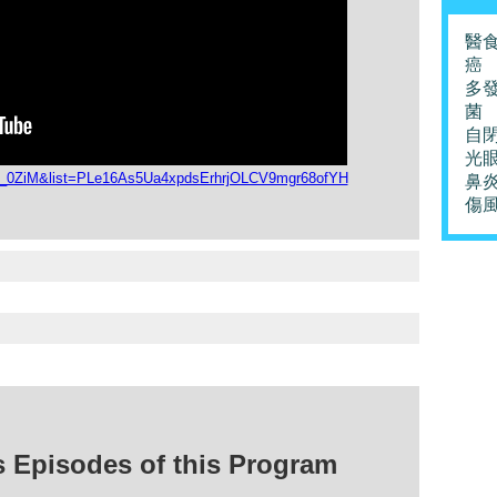
醫
癌
多
菌
自
光
l__0ZiM&list=PLe16As5Ua4xpdsErhrjOLCV9mgr68ofYH
鼻
傷
isodes of this Program