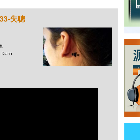
33-失聰
聰
Diana