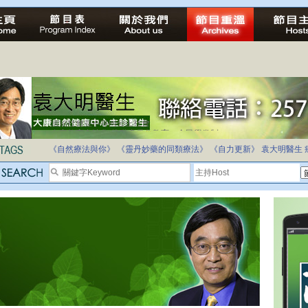
法治社會並不等同公正社會
自家教育合法化-推動多元化教育，全民學卷制
《自然療法與你》
《靈丹妙藥的同類療法》
《自力更新》
袁大明醫生