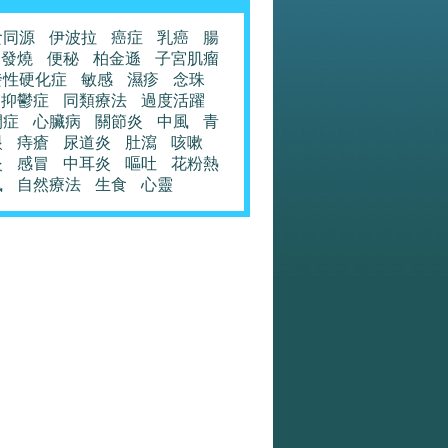
食同源
伊波拉
癌症
乳癌
腸
發燒
便秘
柏金遜
子宮肌瘤
發性硬化症
敏感
濕疹
念珠
抑鬱症
同類療法
過度活躍
閉症
心臟病
關節炎
中風
青
眼
痔瘡
尿道炎
肚瀉
咳嗽
炎
感冒
中耳炎
嘔吐
花粉熱
風
自然療法
生食
心靈