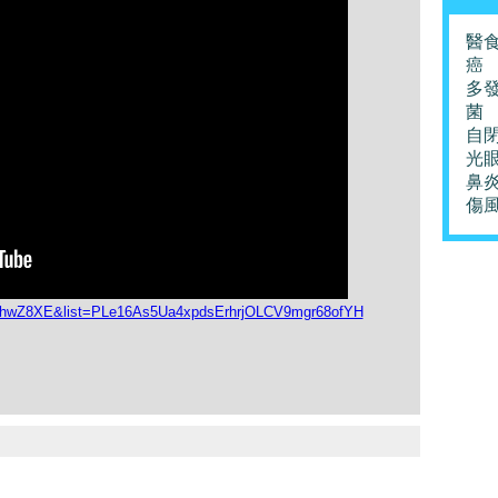
醫
癌
多
菌
自
光
鼻
傷
kShwZ8XE&list=PLe16As5Ua4xpdsErhrjOLCV9mgr68ofYH