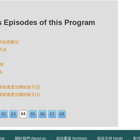
isodes of this Program
變的自然療法
方法
咖啡
法
幫助過度活躍的孩子(2)
幫助過度活躍的孩子(1)
62
63
64
65
66
67
68
ble
關於我們 About us
節目重溫 Archives
節目主持 Hosts
影片