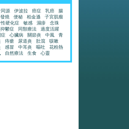
食同源
伊波拉
癌症
乳癌
腸
發燒
便秘
柏金遜
子宮肌瘤
發性硬化症
敏感
濕疹
念珠
抑鬱症
同類療法
過度活躍
閉症
心臟病
關節炎
中風
青
眼
痔瘡
尿道炎
肚瀉
咳嗽
炎
感冒
中耳炎
嘔吐
花粉熱
風
自然療法
生食
心靈