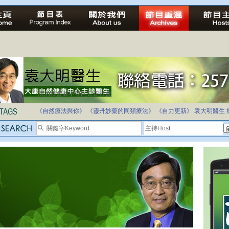
法治社會並不等同公正社會
自家教育合法化-推動多元化教育，全民學卷制
《自然療法與你》
《靈丹妙藥的同類療法》
《自力更新》
袁大明醫生