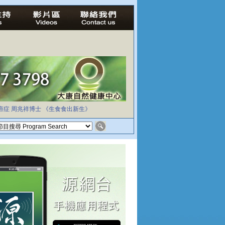
癌症
周兆祥博士
《生食食出新生》