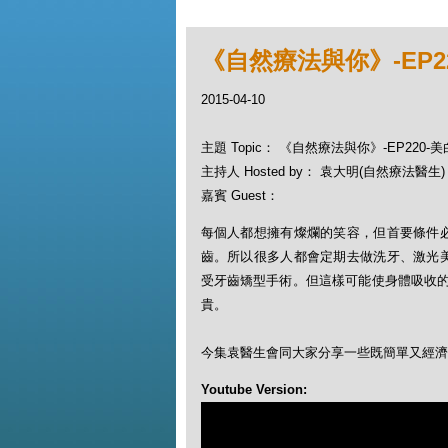
《自然療法與你》-EP2
2015-04-10
主題 Topic： 《自然療法與你》-EP220-
主持人 Hosted by： 袁大明(自然療法醫生)，
嘉賓 Guest：
每個人都想擁有燦爛的笑容，但首要條件
齒。所以很多人都會定期去做洗牙、激光
受牙齒矯型手術。但這樣可能使身體吸收
貴。
今集袁醫生會同大家分享一些既簡單又經濟
Youtube Version: