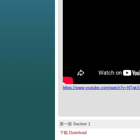
https://www.youtube.com/watch?v=NTq
第一節 Section 1
下載 Download