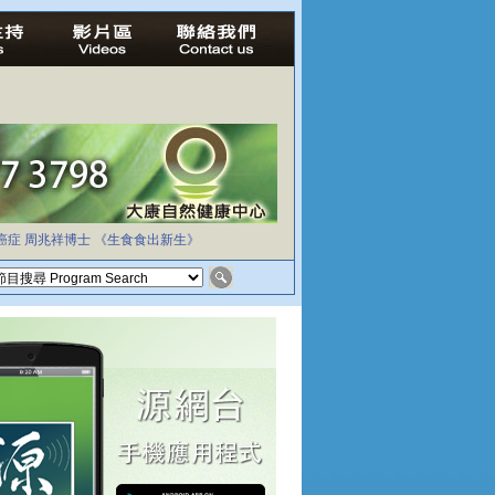
癌症
周兆祥博士
《生食食出新生》