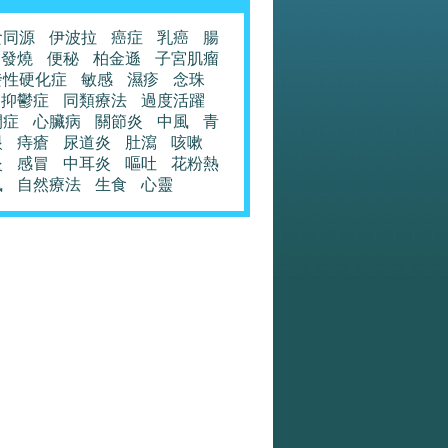
食同源
伊波拉
癌症
乳癌
腸
發燒
便秘
柏金遜
子宮肌瘤
發性硬化症
敏感
濕疹
念珠
抑鬱症
同類療法
過度活躍
閉症
心臟病
關節炎
中風
青
眼
痔瘡
尿道炎
肚瀉
咳嗽
炎
感冒
中耳炎
嘔吐
花粉熱
風
自然療法
生食
心靈