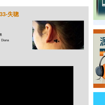
33-失聰
聰
Diana