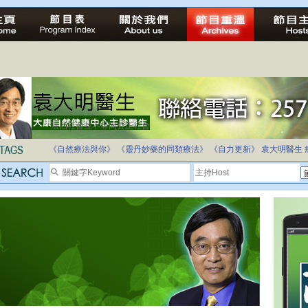
法治社會並不等同公正社會
自家教育合法化-推動多元化教育，全民學卷制
《自然療法與你》
《靈丹妙藥的同類療法》
《自力更新》
袁大明醫生