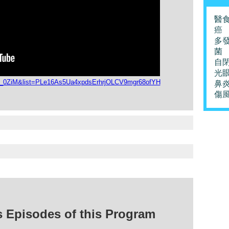
醫
癌
多
菌
自
光
l__0ZiM&list=PLe16As5Ua4xpdsErhrjOLCV9mgr68ofYH
鼻
傷
isodes of this Program