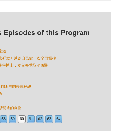
isodes of this Program
之道
，在家裡就可以給自己做一次全面體檢
最牛醫學博士，竟然要求取消西醫
到106歲的長壽秘訣
途
清淨暢通的食物
58
59
60
61
62
63
64