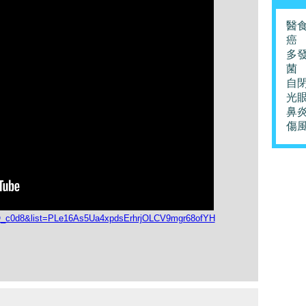
醫
癌
多
菌
自
光
鼻
傷
JQ_c0d8&list=PLe16As5Ua4xpdsErhrjOLCV9mgr68ofYH