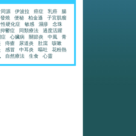
食同源
伊波拉
癌症
乳癌
腸
發燒
便秘
柏金遜
子宮肌瘤
發性硬化症
敏感
濕疹
念珠
抑鬱症
同類療法
過度活躍
閉症
心臟病
關節炎
中風
青
眼
痔瘡
尿道炎
肚瀉
咳嗽
炎
感冒
中耳炎
嘔吐
花粉熱
風
自然療法
生食
心靈