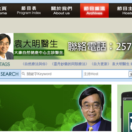
法治社會並不等同公正社會
自家教育合法化-推動多元化教育，全民學卷制
《自然療法與你》
《靈丹妙藥的同類療法》
《自力更新》
袁大明醫生