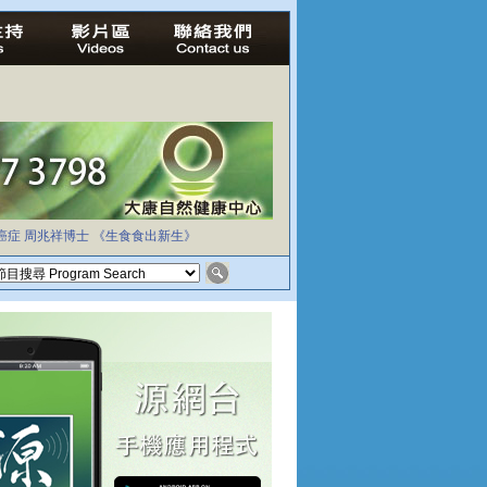
癌症
周兆祥博士
《生食食出新生》