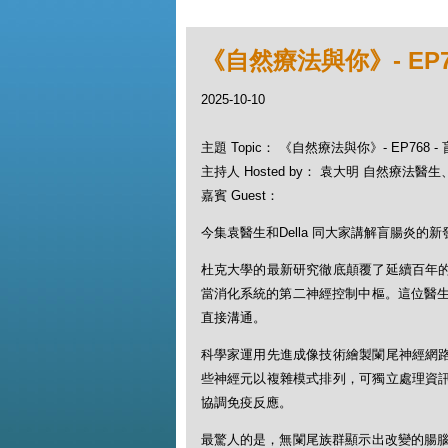
《自然療法與你》- EP7
2025-10-10
主題 Topic： 《自然療法與你》- EP768 
主持人 Hosted by： 袁大明 自然療法醫生、D
嘉賓 Guest：
今集袁醫生和Della 同大家講解盲腸炎的新
杜克大學的最新研究徹底顛覆了延續百年的
當消化系統的第二神經控制中樞。這位醫
直接溝通。
科學家運用先進成像技術繪製闌尾神經網路圖
些神經元以複雜模式排列，可獨立處理資訊
協調免疫反應。
最驚人的是，無闌尾族群顯示出改變的腸