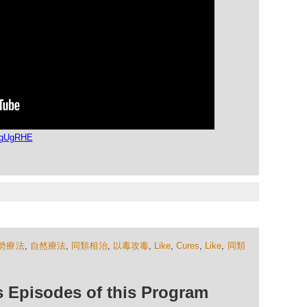
dgUgRHE
勢療法
,
自然療法
,
同類相治
,
以毒攻毒
,
Like
,
Cures
,
Like
,
同類
isodes of this Program