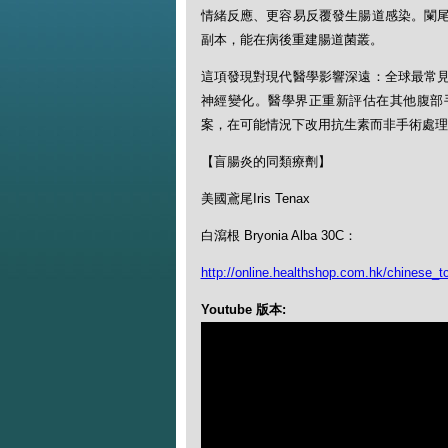
情緒反應、更容易反覆發生腸道感染。闌
副本，能在病後重建腸道菌叢。
這項發現對現代醫學影響深遠：全球最常
神經變化。醫學界正重新評估在其他腹部
案，在可能情況下改用抗生素而非手術處理
【盲腸炎的同類療劑】
美國鳶尾Iris Tenax
白瀉根 Bryonia Alba 30C：
http://online.healthshop.com.hk/chinese_tc
Youtube 版本: