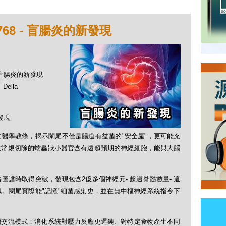
68 - 盲腸炎的新發現
- 盲腸炎的新發現
ella
發現
醫學教條，揭示闌尾不僅是腸道有益菌的"安全屋"，更可能充
生常規切除的蠕蟲狀小器官含有遠超預期的神經細胞，能與大腦
譜時取得突破，發現包含2億多個神經元- 超過脊髓數量- 這
。闌尾實際能"記憶"細菌感染史，並在無中樞神經系統指令下
腦交流模式：消化系統對壓力反應更遲鈍、對特定食物產生不同