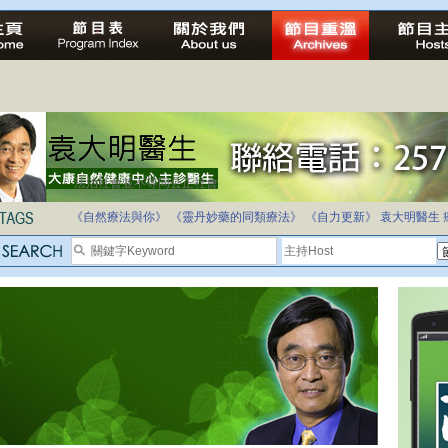
法治社會並不等同公正社會
自家教育合法化-推動多元化教育，全民學卷制
《自然療法與你》
《靈丹妙藥的同類療法》
《自力更新》
袁大明醫生