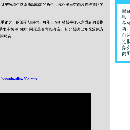
尾似乎扮演生物備份驅動器的角色，儲存著有益菌和神經通路的
醫
癌
見手術之一的闌尾切除術，可能正在引發醫生從未意識到的長期
多
菌
手術中切除"健康"闌尾是否實際有害。部分醫院已修改治療方
自
闌尾炎。
光
鼻
傷
/bryonia-alba-30c.html