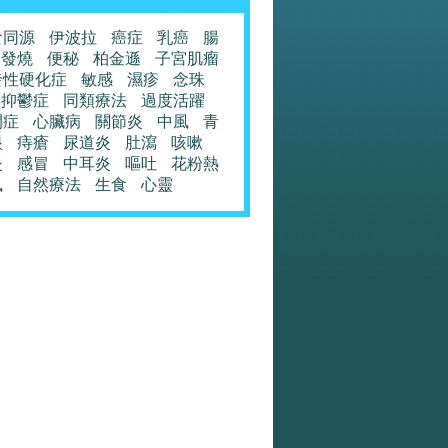
食同源
伊波拉
癌症
乳癌
腸
發燒
便秘
柏金遜
子宮肌瘤
發性硬化症
敏感
濕疹
念珠
抑鬱症
同類療法
過度活躍
閉症
心臟病
關節炎
中風
青
眼
痔瘡
尿道炎
肚瀉
咳嗽
炎
感冒
中耳炎
嘔吐
花粉熱
風
自然療法
生食
心靈