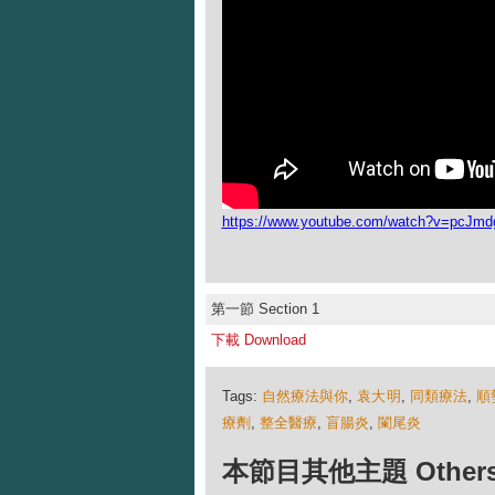
https://www.youtube.com/watch?v=pcJm
第一節 Section 1
下載 Download
Tags:
自然療法與你
,
袁大明
,
同類療法
,
順
療劑
,
整全醫療
,
盲腸炎
,
闌尾炎
本節目其他主題 Others Ep