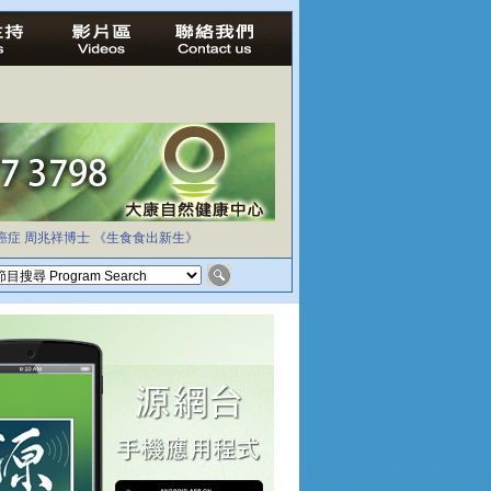
癌症
周兆祥博士
《生食食出新生》