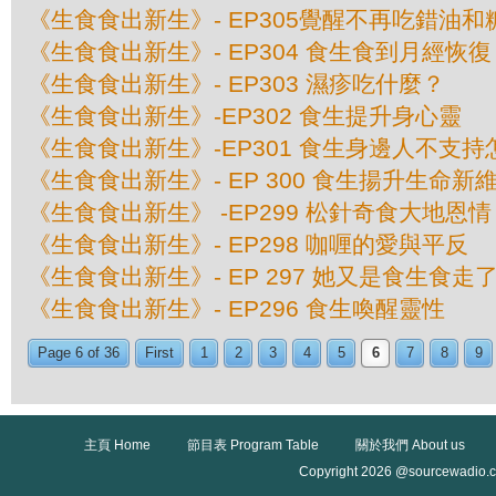
《生食食出新生》- EP305覺醒不再吃錯油和
《生食食出新生》- EP304 食生食到月經恢復
《生食食出新生》- EP303 濕疹吃什麼？
《生食食出新生》-EP302 食生提升身心靈
《生食食出新生》-EP301 食生身邊人不支
《生食食出新生》- EP 300 食生揚升生命新
《生食食出新生》 -EP299 松針奇食大地恩情
《生食食出新生》- EP298 咖喱的愛與平反
《生食食出新生》- EP 297 她又是食生食走
《生食食出新生》- EP296 食生喚醒靈性
Page 6 of 36
First
1
2
3
4
5
6
7
8
9
主頁 Home
節目表 Program Table
關於我們 About us
Copyright 2026 @sourcewadio.