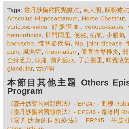
Tags:
靈丹妙藥的同類療法
,
袁大明
,
順勢療
Aesculus-Hippocastanum
,
Horse-Chestnut
varicose-veins
,
靜脈瘀血
,
venous-stasis
,
hemorrhoids
,
肛門問題
,
便秘
,
疝氣
,
小腸氣
,
backache
,
髖關節疾病
,
hip
,
joint-disease
,
pain
,
風濕症
,
rheumatism
,
僵直性脊椎炎
,
關
全身乏力
,
頭痛
,
前列腺病
,
子宮脫垂
,
味覺改
glandular
,
舌頭病
本節目其他主題 Others Episod
Program
《靈丹妙藥的同類療法》- EP247 - 刺槐 Robinia
《靈丹妙藥的同類療法》- EP246 - 毒漆樹 Rhus
《靈丹妙藥的同類療法》- EP245 - 牛皮杜鵑 
Chrysanthum