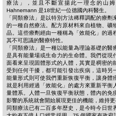
療法」，並且不斷宣揚此一理念的山姆．哈
Hahnemann 是18世紀一位德國內科醫生。
「同類療法」是以特別方法稀釋調配的療劑
的一種自然療法。配方原材料來自植物、礦
品。這些療劑經由一種稱為「效能化」的過
其不可思議的醫療特性。
「同類療法」是一種以能量為理論基礎的醫
是具有能量場或生命力的生命體。我們從現
面看來呈現固體形式的人體，其實是稠密的
受到任何干擾，都可能引發出疾病，這時另
能量形式則可使我們重新恢復平衡，讓身體
就是利用經過「效能化」的處方來重新平衡
量體系。人體一旦恢復平衡狀態，體內的免
影響的系統就會開始展現更佳的機能，維持更
同類療法已有二百多年歴史，是今時今日世
大約有五億人口經常採用，75 個國家有政