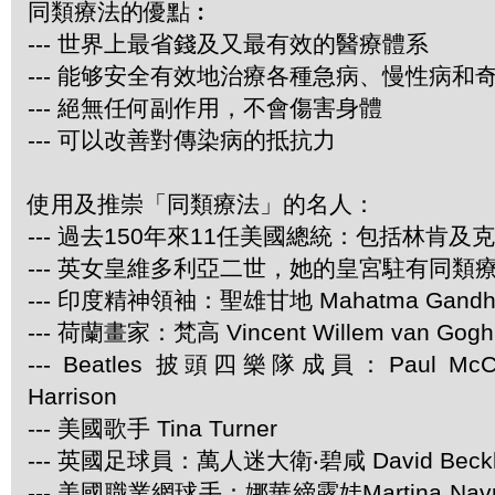
同類療法的優點︰
--- 世界上最省錢及又最有效的醫療體系
--- 能够安全有效地治療各種急病、慢性病和
--- 絕無任何副作用，不會傷害身體
--- 可以改善對傳染病的抵抗力
使用及推崇「同類療法」的名人：
--- 過去150年來11任美國總統：包括林肯及
--- 英女皇維多利亞二世，她的皇宮駐有同類
--- 印度精神領袖：聖雄甘地 Mahatma Gandh
--- 荷蘭畫家：梵高 Vincent Willem van Gogh
--- Beatles 披頭四樂隊成員：Paul McCar
Harrison
--- 美國歌手 Tina Turner
--- 英國足球員：萬人迷大衛‧碧咸 David Beck
--- 美國職業網球手：娜華締露娃Martina Navra