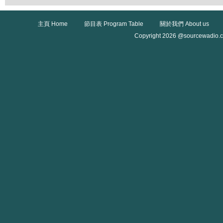
主頁 Home
節目表 Program Table
關於我們 About us
Copyright 2026 @sourcewadio.