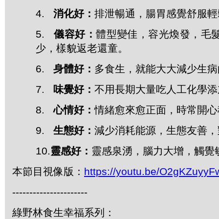
4.
消化好：
排泄暢通，腸胃感覺舒服輕
5.
儀容好：
體型變佳，容光煥發，毛
少，樣貌返老還童。
6.
身體好：
多食生，就能大大減少生病
7.
味覺好：
不用長期大量吃人工化學添
8.
心情好：
情緒愈來愈正面，時常開心
9.
生態好：
減少消耗能源，生態友善，
10.
靈感好：
靈感泉湧，腦力大增，觸覺
本節目視像版：
https://youtu.be/O2gKZuyyF
----------------------
綠野林食生幸福系列：