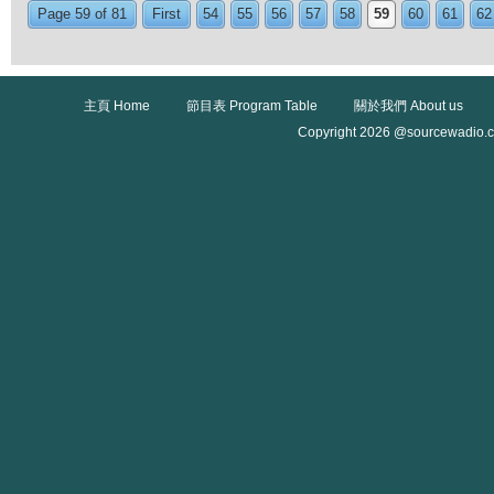
Page 59 of 81
First
54
55
56
57
58
59
60
61
62
主頁 Home
節目表 Program Table
關於我們 About us
Copyright 2026 @sourcewadio.