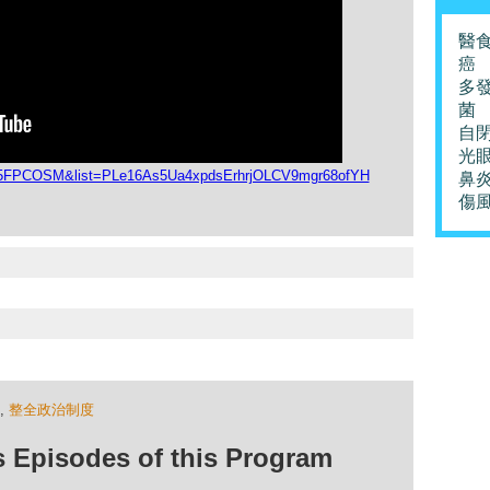
醫
癌
多
菌
自
光
L5FPCOSM&list=PLe16As5Ua4xpdsErhrjOLCV9mgr68ofYH
鼻
傷
,
整全政治制度
isodes of this Program