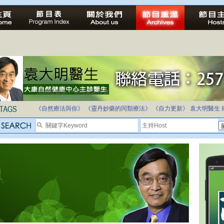
法治社會並不等同公正社會
自家教育合法化-推動多元化教育，全民學卷制
《自然療法與你》
《靈丹妙藥的同類療法》
《自力更新》
袁大明醫生