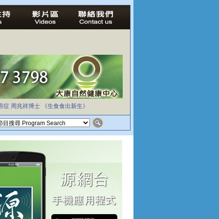
癌症
周兆祥博士
《生食食出新生》