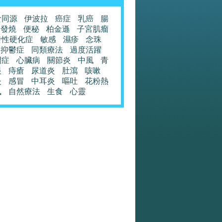
食同源
伊波拉
癌症
乳癌
腸
發燒
便秘
柏金遜
子宮肌瘤
發性硬化症
敏感
濕疹
念珠
抑鬱症
同類療法
過度活躍
閉症
心臟病
關節炎
中風
青
眼
痔瘡
尿道炎
肚瀉
咳嗽
炎
感冒
中耳炎
嘔吐
花粉熱
風
自然療法
生食
心靈