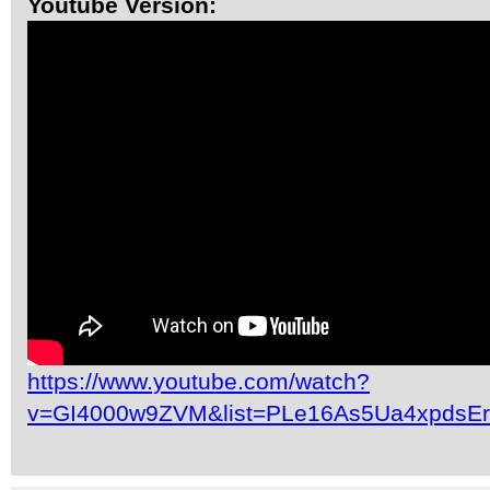
Youtube Version:
https://www.youtube.com/watch?
v=GI4000w9ZVM&list=PLe16As5Ua4xpdsE