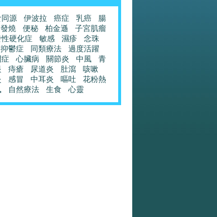
食同源
伊波拉
癌症
乳癌
腸
發燒
便秘
柏金遜
子宮肌瘤
發性硬化症
敏感
濕疹
念珠
抑鬱症
同類療法
過度活躍
閉症
心臟病
關節炎
中風
青
眼
痔瘡
尿道炎
肚瀉
咳嗽
炎
感冒
中耳炎
嘔吐
花粉熱
風
自然療法
生食
心靈