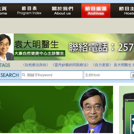
法治社會並不等同公正社會
自家教育合法化-推動多元化教育，全民學卷制
《自然療法與你》
《靈丹妙藥的同類療法》
《自力更新》
袁大明醫生