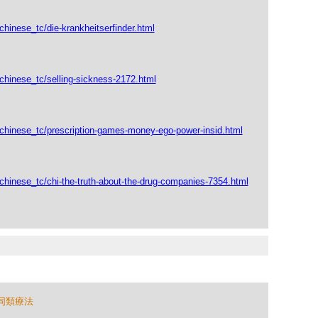
chinese_tc/die-krankheitserfinder.html
/chinese_tc/selling-sickness-2172.html
/chinese_tc/prescription-games-money-ego-power-insid.html
/chinese_tc/chi-the-truth-about-the-drug-companies-7354.html
同類療法