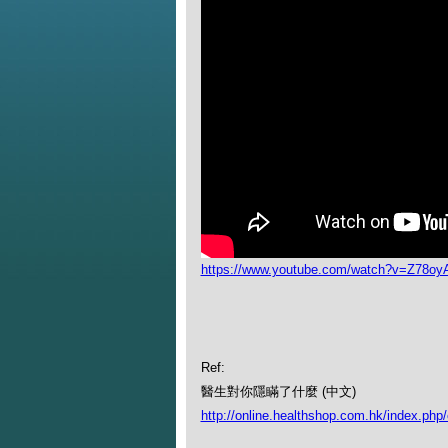
https://www.youtube.com/watch?v=Z78o
Ref:
醫生對你隱瞞了什麼 (中文)
http://online.healthshop.com.hk/index.php/