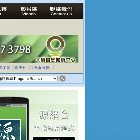
癌症
周兆祥博士
《生食食出新生》