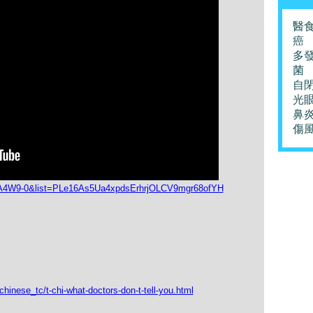
醫
癌
多
菌
自
光
鼻
傷
yA4W9-0&list=PLe16As5Ua4xpdsErhrjOLCV9mgr68ofYH
chinese_tc/t-chi-what-doctors-don-t-tell-you.html