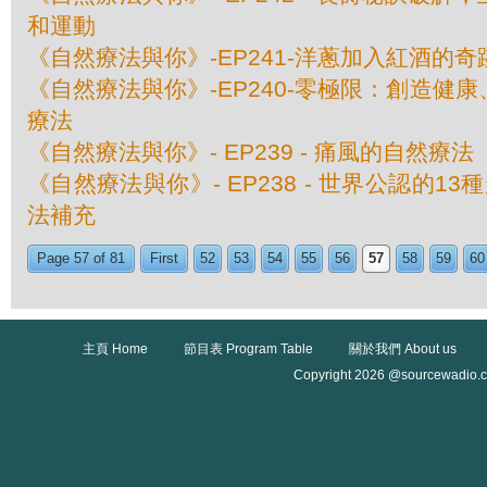
和運動
《自然療法與你》-EP241-洋蔥加入紅酒的奇
《自然療法與你》-EP240-零極限：創造健
療法
《自然療法與你》- EP239 - 痛風的自然療法
《自然療法與你》- EP238 - 世界公認的1
法補充
Page 57 of 81
First
52
53
54
55
56
57
58
59
60
主頁 Home
節目表 Program Table
關於我們 About us
Copyright 2026 @sourcewadio.