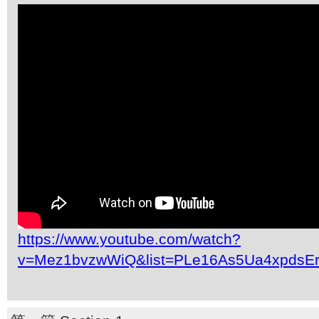
https://www.youtube.com/watch?
v=Mez1bvzwWiQ&list=PLe16As5Ua4xpdsE