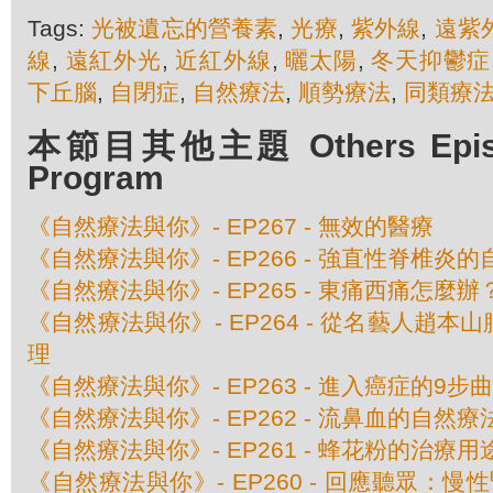
Tags:
光被遺忘的營養素
,
光療
,
紫外線
,
遠紫
線
,
遠紅外光
,
近紅外線
,
曬太陽
,
冬天抑鬱症
下丘腦
,
自閉症
,
自然療法
,
順勢療法
,
同類療
本節目其他主題 Others Episod
Program
《自然療法與你》- EP267 - 無效的醫療
《自然療法與你》- EP266 - 強直性脊椎炎
《自然療法與你》- EP265 - 東痛西痛怎麼辦
《自然療法與你》- EP264 - 從名藝人趙
理
《自然療法與你》- EP263 - 進入癌症的9步曲
《自然療法與你》- EP262 - 流鼻血的自然療
《自然療法與你》- EP261 - 蜂花粉的治療用
《自然療法與你》- EP260 - 回應聽眾：慢