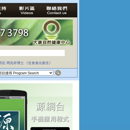
癌症
周兆祥博士
《生食食出新生》