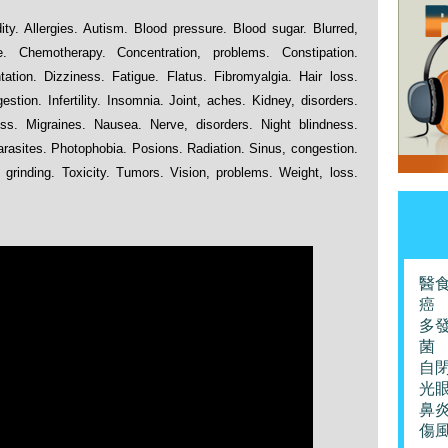
dity. Allergies. Autism. Blood pressure. Blood sugar. Blurred,
e. Chemotherapy. Concentration, problems. Constipation.
tation. Dizziness. Fatigue. Flatus. Fibromyalgia. Hair loss.
tion. Infertility. Insomnia. Joint, aches. Kidney, disorders.
oss. Migraines. Nausea. Nerve, disorders. Night blindness.
rasites. Photophobia. Posions. Radiation. Sinus, congestion.
, grinding. Toxicity. Tumors. Vision, problems. Weight, loss.
醫
癌
多
菌
自
光
鼻
傷