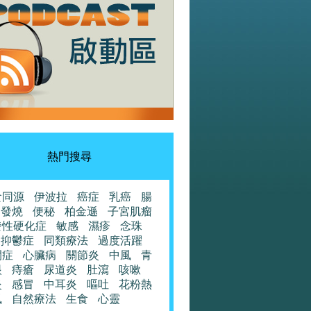
熱門搜尋
食同源
伊波拉
癌症
乳癌
腸
發燒
便秘
柏金遜
子宮肌瘤
發性硬化症
敏感
濕疹
念珠
抑鬱症
同類療法
過度活躍
閉症
心臟病
關節炎
中風
青
眼
痔瘡
尿道炎
肚瀉
咳嗽
炎
感冒
中耳炎
嘔吐
花粉熱
風
自然療法
生食
心靈