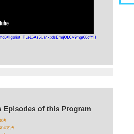
Omd8XIg&list=PLe16As5Ua4xpdsErhrjOLCV9mgr68ofYH
isodes of this Program
療法
的防癌方法