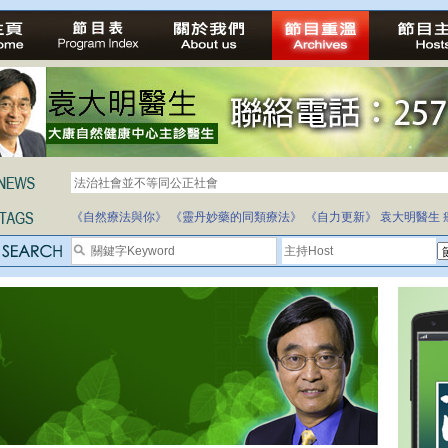
法治社會並不等同公正社會
自家教育合法化-推動多元化教育，全民學卷制
《自然療法與你》
《靈丹妙藥的同類療法》
《自力更新》
袁大明醫生