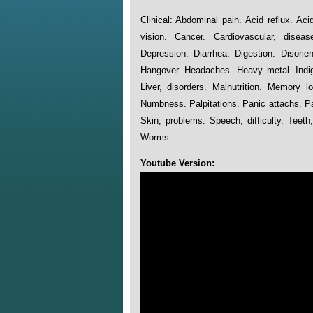
Clinical: Abdominal pain. Acid reflux. Aci
vision. Cancer. Cardiovascular, diseas
Depression. Diarrhea. Digestion. Disorien
Hangover. Headaches. Heavy metal. Indiges
Liver, disorders. Malnutrition. Memory l
Numbness. Palpitations. Panic attachs. Pa
Skin, problems. Speech, difficulty. Teeth
Worms.
Youtube Version: