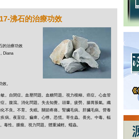
17-沸石的治療功效
-沸石的治療功效
Diana
療功效。
過敏。自閉症。血壓問題。血糖問題。視力模糊。癌症。心血管
鬱症。腹瀉。消化問題。失去知覺。頭暈。疲勞。腸胃脹氣。纖
消化不良。不育。失眠。關節疼痛。腎臟毛病。肝臟毛病。營養
性疾病。夜盲症。痲痺。心悸。恐慌。寄生蟲。畏光。中毒。輻
。毒性。腫瘤。視力問題。體重減輕。蠕蟲。