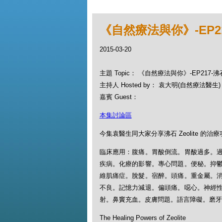
《自然療法與你》-EP2
2015-03-20
主題 Topic： 《自然療法與你》-EP217
主持人 Hosted by： 袁大明(自然療法醫生)，
嘉賓 Guest：
本集討論區
今集袁醫生同大家分享沸石 Zeolite 的治
臨床應用：腹痛。胃酸倒流。胃酸過多。
疾病。化療的影響。專心問題。便秘。抑
維肌痛症。脫髮。宿醉。頭痛。重金屬。
不良。記憶力減退。偏頭痛。噁心。神經
射。鼻竇充血。皮膚問題。語言障礙。磨牙
The Healing Powers of Zeolite