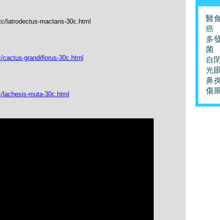
醫
tc/latrodectus-mactans-30c.html
癌
多
菌
/cactus-grandiflorus-30c.html
自
光
鼻
傷
c/lachesis-muta-30c.html