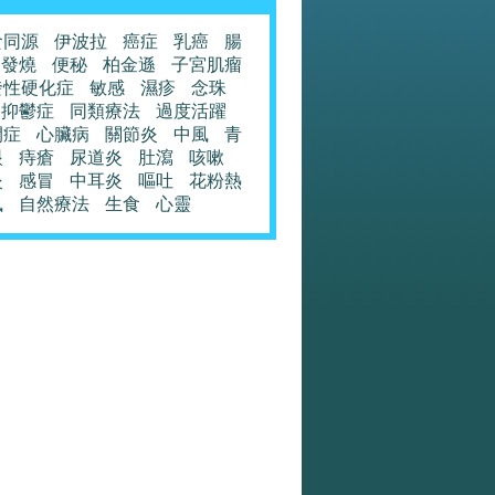
食同源
伊波拉
癌症
乳癌
腸
發燒
便秘
柏金遜
子宮肌瘤
發性硬化症
敏感
濕疹
念珠
抑鬱症
同類療法
過度活躍
閉症
心臟病
關節炎
中風
青
眼
痔瘡
尿道炎
肚瀉
咳嗽
炎
感冒
中耳炎
嘔吐
花粉熱
風
自然療法
生食
心靈