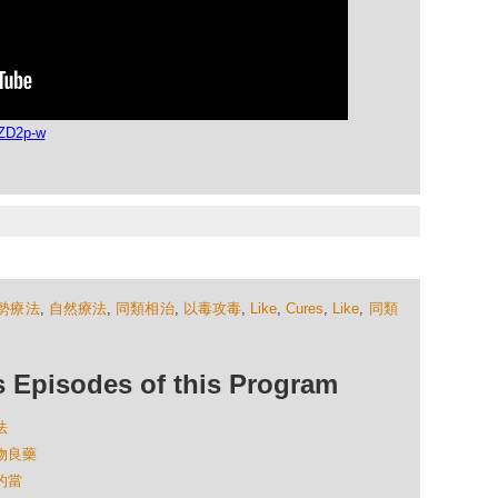
FZD2p-w
勢療法
,
自然療法
,
同類相治
,
以毒攻毒
,
Like
,
Cures
,
Like
,
同類
isodes of this Program
法
寵物良藥
的當