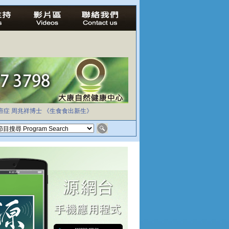
癌症
周兆祥博士
《生食食出新生》