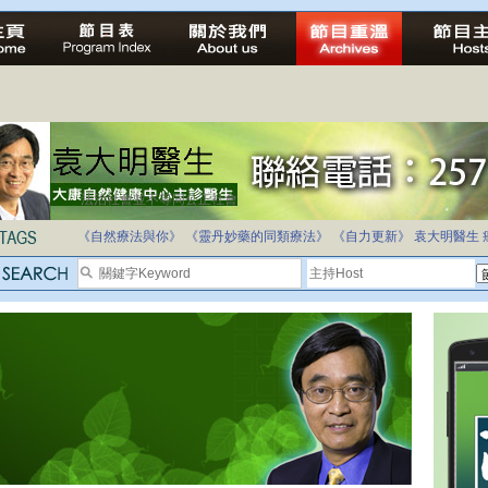
法治社會並不等同公正社會
自家教育合法化-推動多元化教育，全民學卷制
《自然療法與你》
《靈丹妙藥的同類療法》
《自力更新》
袁大明醫生