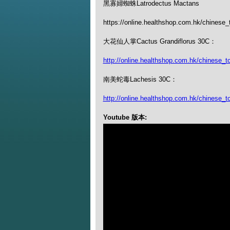
黑寡婦蜘蛛Latrodectus Mactans
https://online.healthshop.com.hk/chinese_
大花仙人掌Cactus Grandiflorus 30C：
http://online.healthshop.com.hk/chinese_tc
南美蛇毒Lachesis 30C：
http://online.healthshop.com.hk/chinese_t
Youtube 版本: