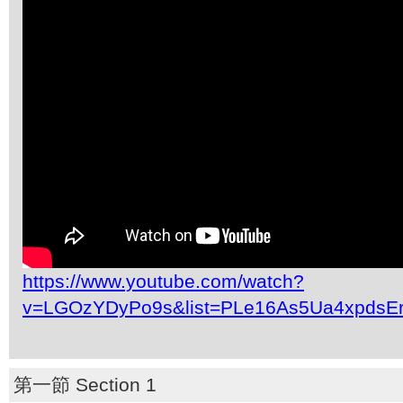
https://www.youtube.com/watch?
v=LGOzYDyPo9s&list=PLe16As5Ua4xpdsE
第一節 Section 1