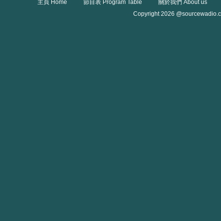
主頁 Home
節目表 Program Table
關於我們 About us
Copyright 2026 @sourcewadio.