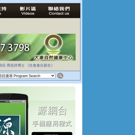
癌症
周兆祥博士
《生食食出新生》