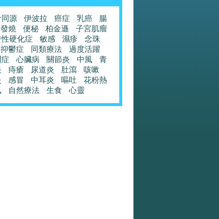
食同源
伊波拉
癌症
乳癌
腸
發燒
便秘
柏金遜
子宮肌瘤
發性硬化症
敏感
濕疹
念珠
抑鬱症
同類療法
過度活躍
閉症
心臟病
關節炎
中風
青
眼
痔瘡
尿道炎
肚瀉
咳嗽
炎
感冒
中耳炎
嘔吐
花粉熱
風
自然療法
生食
心靈