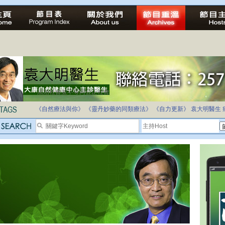
法治社會並不等同公正社會
自家教育合法化-推動多元化教育，全民學卷制
《自然療法與你》
《靈丹妙藥的同類療法》
《自力更新》
袁大明醫生