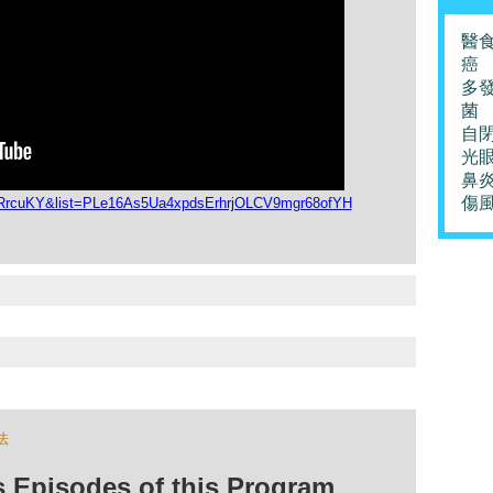
醫
癌
多
菌
自
光
鼻
傷
mRrcuKY&list=PLe16As5Ua4xpdsErhrjOLCV9mgr68ofYH
法
isodes of this Program