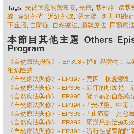
Tags:
光被遺忘的營養素
,
光療
,
紫外線
,
遠紫
線
,
遠紅外光
,
近紅外線
,
曬太陽
,
冬天抑鬱症
下丘腦
,
自閉症
,
自然療法
,
順勢療法
,
同類療
本節目其他主題 Others Episod
Program
《自然療法與你》- EP398 - 降血壓藥物
很危險的
《自然療法與你》- EP397 - 竟因「抗憂鬱
《自然療法與你》- EP396 - 頭痛的原因是
《自然療法與你》- EP395 - 登革熱的自然療
《自然療法與你》- EP394 -「安眠藥」中
《自然療法與你》- EP393 -「止痛藥」是惡
《自然療法與你》- EP392 - 羅漢果的治療功
《自然療法與你》- EP391 - 流行性感冒的陷