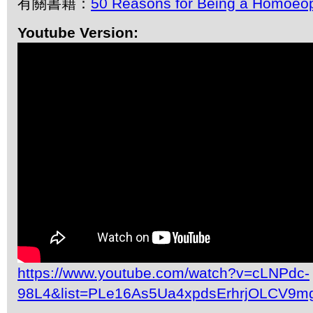
有關書籍：
50 Reasons for Being a Homoeo
Youtube Version:
https://www.youtube.com/watch?v=cLNPdc-
98L4&list=PLe16As5Ua4xpdsErhrjOLCV9m