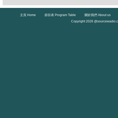
主頁 Home
節目表 Program Table
關於我們 About us
Copyright 2026 @sourcewadio.