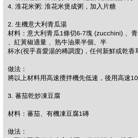
4. 淮花米粥: 淮花米煲成粥，加入片糖
2. 生機意大利青瓜湯
材料：意大利青瓜1條切6-7塊 (zucchini) 
、紅黃椒適量 、熟牛油果半個、半
杯水(視乎喜愛湯的稀調度)，任何新鮮或乾香
做法：
將以上材料用高速攪拌機先低速，後用高速1
3. 蕃茄乾炒凍豆腐
材料：蕃茄、有機凍豆腐1磚
做法：