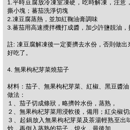
1.平時豆腐放冷凍室凍硬，吃時解凍，注意
撕小塊；蕃茄洗淨切塊
2.凍豆腐蒸熱，並加紅鞠油膏調味
3.蕃茄用高速攪拌機打成醬，加少許鹽靚油，
註: 凍豆腐解凍後一定要擠去水份，否則做
好吃了。
4. 無果枸杞芽菜燒茄子
材料：茄子、無果枸杞芽菜、紅椒、黑豆醬油
做法：
１、茄子切成條狀，略擠幹水份，蒸熟，
２、無果枸杞芽菜用浸軟後，備用；紅尖椒切
３、起鍋放入無果枸杞芽菜及茶湯輕熟至出
炒，再倒入蒸熟的茄子，熄火，最後加