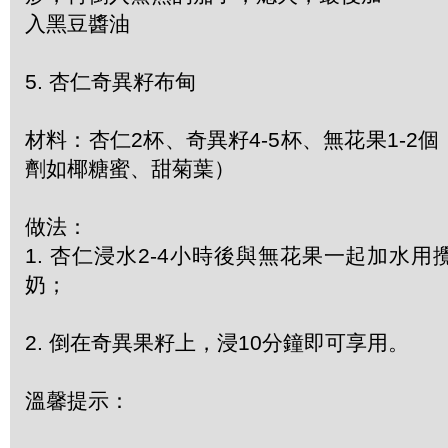
入黑豆醬油
5. 杏仁奇異籽布甸
材料：杏仁2杯、奇異籽4-5杯、無花果1-2
劑如椰糖蜜、甜菊葉）
做法：
1. 杏仁浸水2-4小時後與無花果一起加水
奶；
2. 倒在奇異果籽上，浸10分鐘即可享用。
溫馨提示：