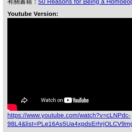
有關書籍：
50 Reasons for Being a Homoeo
Youtube Version:
https://www.youtube.com/watch?v=cLNPdc-
98L4&list=PLe16As5Ua4xpdsErhrjOLCV9m