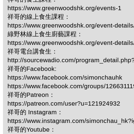
https://www.greenwoodshk.org/events-1
祥哥的線上食生課程：
https://www.greenwoodshk.org/event-details
綠野林線上食生廚藝課程：
https://www.greenwoodshk.org/event-details
祥哥電台講食生：
http://sourcewadio.com/program_detail.ph
祥哥的Facebook:
https://www.facebook.com/simonchauhk
https://www.facebook.com/groups/1266311
祥哥的Patreon：
https://patreon.com/user?u=121924932
祥哥的 Instagram：
https://www.instagram.com/simonchau_hk
祥哥的Youtube：