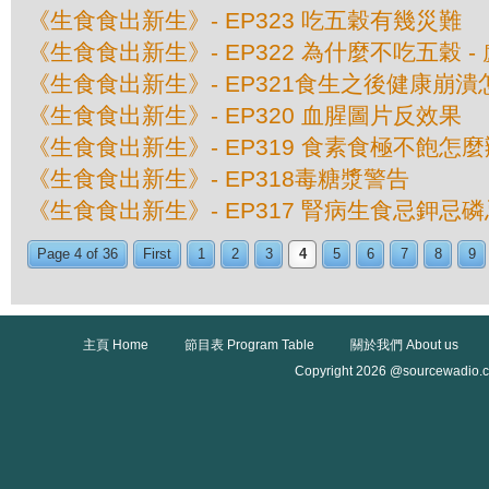
《生食食出新生》- EP323 吃五穀有幾災難
《生食食出新生》- EP322 為什麼不吃五穀 
《生食食出新生》- EP321食生之後健康崩潰
《生食食出新生》- EP320 血腥圖片反效果
《生食食出新生》- EP319 食素食極不飽怎麼
《生食食出新生》- EP318毒糖漿警告
《生食食出新生》- EP317 腎病生食忌鉀忌
Page 4 of 36
First
1
2
3
4
5
6
7
8
9
主頁 Home
節目表 Program Table
關於我們 About us
Copyright 2026 @sourcewadio.