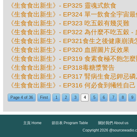
《生食食出新生》- EP325 靈魂式飲食
《生食食出新生》- EP324 單一飲食全宇宙
《生食食出新生》- EP323 吃五穀有幾災難
《生食食出新生》- EP322 為什麼不吃五穀 
《生食食出新生》- EP321食生之後健康崩潰
《生食食出新生》- EP320 血腥圖片反效果
《生食食出新生》- EP319 食素食極不飽怎麼
《生食食出新生》- EP318毒糖漿警告
《生食食出新生》- EP317 腎病生食忌鉀忌
《生食食出新生》- EP316 何必食到犧牲自己
Page 4 of 36
First
1
2
3
4
5
6
7
8
9
主頁 Home
節目表 Program Table
關於我們 About us
Copyright 2026 @sourcewadio.