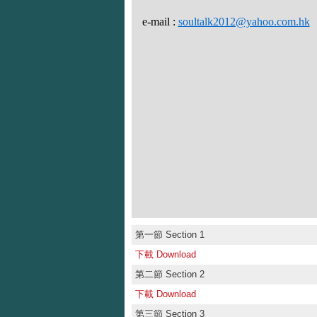
e-mail :
soultalk2012@yahoo.com.hk
第一節 Section 1
下載 Download
第二節 Section 2
下載 Download
第三節 Section 3