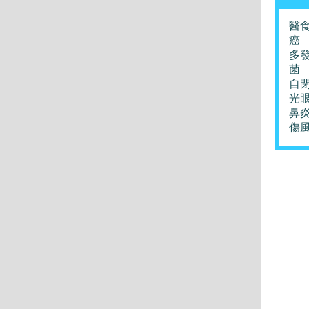
醫
癌
多
菌
自
光
鼻
傷