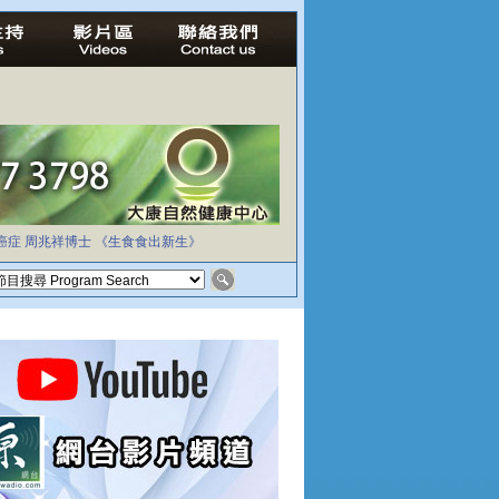
癌症
周兆祥博士
《生食食出新生》