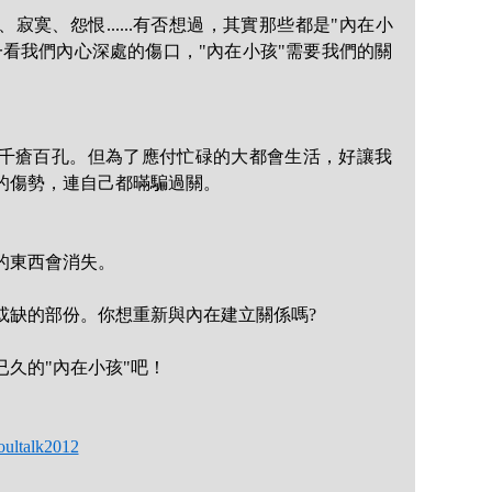
、怨恨......
有否想過，其實那些都是"內在小
一看我們內心深處的傷口，"內在小孩"需要我們的關
千瘡百孔。
但為了應付忙碌的大都會生活，好讓我
的傷勢，連自己都暪騙過關。
的東西會消失。
或缺的部份。
你想重新與內在建立關係嗎?
久的"內在小孩"吧！
oultalk2012