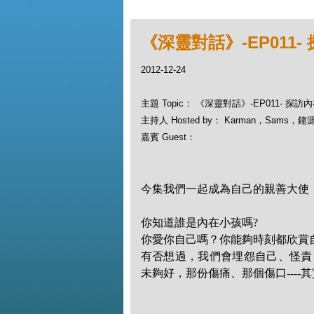
《深靈對話》-EP011
2012-12-24
主題 Topic： 《深靈對話》-EP011- 探訪
主持人 Hosted by： Karman，Sams，鐘
嘉賓 Guest：
今集我們一起成為自己的親善大使
你知道誰是內在小孩嗎?
你愛你自己嗎？你能夠時刻都欣賞
有否想過，我們會埋怨自己、怪責
未夠好，那份傷痛、那個傷口----
其