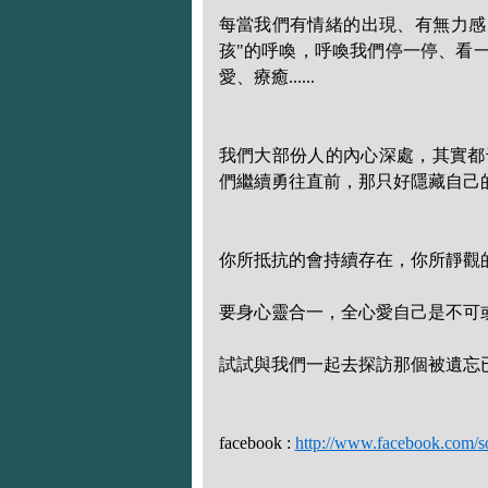
每當我們有情緒的出現、有無力感、寂寞
孩"的呼喚，呼喚我們停一停、
看
愛、療癒.
.....
我們大部份人的內心深處，其實都
們繼續勇往直前，
那只好隱藏自己
你所抵抗的會持續存在，你所靜觀
要身心靈合一，全心愛自己是不可
試試與我們一起去探訪那個被遺忘已
f
acebook :
http://www.facebook.com/
s