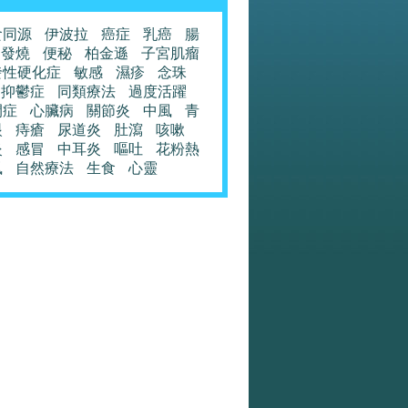
食同源
伊波拉
癌症
乳癌
腸
發燒
便秘
柏金遜
子宮肌瘤
發性硬化症
敏感
濕疹
念珠
抑鬱症
同類療法
過度活躍
閉症
心臟病
關節炎
中風
青
眼
痔瘡
尿道炎
肚瀉
咳嗽
炎
感冒
中耳炎
嘔吐
花粉熱
風
自然療法
生食
心靈