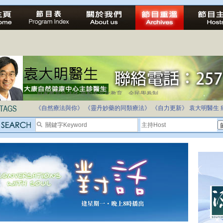
自家教育合法化-推動多元化教育，全民學卷制
《自然療法與你》
《靈丹妙藥的同類療法》
《自力更新》
袁大明醫生