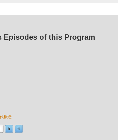
isodes of this Program
時代概念
4
5
6