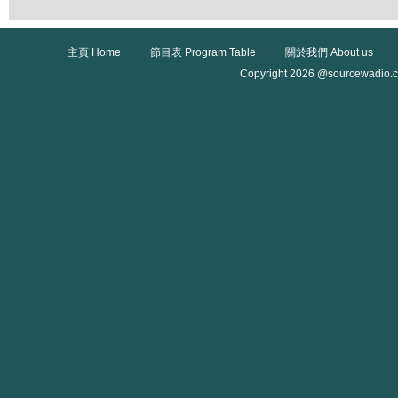
主頁 Home
節目表 Program Table
關於我們 About us
Copyright 2026 @sourcewadio.