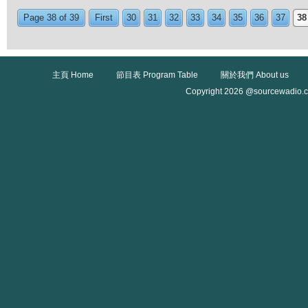
Page 38 of 39
First
30
31
32
33
34
35
36
37
38
主頁 Home
節目表 Program Table
關於我們 About us
Copyright 2026 @sourcewadio.