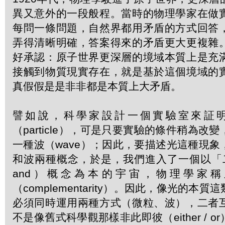
異又意外的一段般程。當時的物理學家在做
每問一條問題，自然界都用矛盾的方式回答
弄得清晰明確，答案得來的矛盾更大更複雜
好承認：原子世界更深層的境域本質上是充
接觸到物質現實存在，就是基於這個境域的
真假假是是非非都是本質上大矛盾。
譬如說，科學家設計一個實驗室來証
（particle），可是只要實驗的條件稍為改
一種波（wave）；因此，要描述光這種現
和波兩種概念，於是，我們進入了一個以「二者
and）概念為本的宇宙，物理學家
（complementarity）。因此，像光的本
必須同時運用兩種方式（微粒、波），二者
不是像舊式科學觀那樣非此即彼（either / 