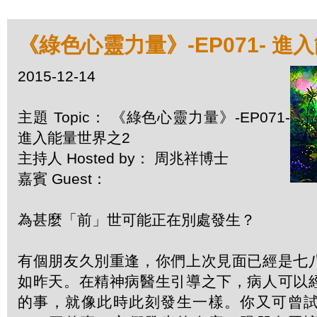
《綠色心靈力量》-EP071- 進
2015-12-14
主題 Topic： 《綠色心靈力量》-EP071-
進入能量世界之2
主持人 Hosted by： 周兆祥博士
嘉賓 Guest：
為甚麼「前」世可能正在別處發生？
有個朋友久別重逢，你們上次見面已經是七
如昨天。在精神病醫生引導之下，病人可以
的事，就像此時此刻發生一樣。你又可曾