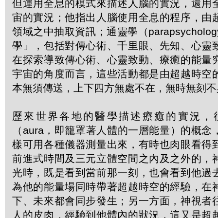
但運用全息的模式來描述人腦的實況，還用
宙的實況；他指出人腦使用全息的程序，由
領域之中抽取資訊；通靈學（parapsychol
學」，包括對傳心術、千里眼、先知、心靈
在探索導致傳心術、心靈致動、療癒的能量
宇宙的角度而言，這些活動都是由超越時空
本無須傳送，上下四方無處不在，無時無刻不
歷來世界各地的醫學描述療癒的實況，
（aura，即籠罩著人體的一層能量）的概
樣可用各種儀器測量出來，有時也肉眼看得
前進式時間及三元立體空間之內及之外的，
光時，既是看到當前那一刻，也會看到他過
為他的能量場同時帶著超越時空的經驗，在
下、未來都會同步發生；另一方面，神視者
人的皮肉，經驗到他體內的狀況，這又是超