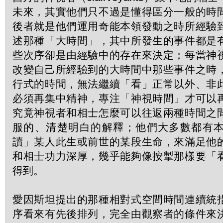
未來，其實他們只不過是懂得區分一般的時
後者就是他們運用奇能本領發動之時所經驗
述那種「大時間」，其中所發生的事件都是
些次序卻是由經驗中的存在來決定；每當神
改變自己所經驗到的大時間中那些事件之時
行式的時間，無法繼續「看」正常以外、非
必須再集中精神，專注「神視時間」才可以
究竟神視者和相士怎麼可以往返兩種時間之
服的、清楚明白的解釋；他們大多數都有
讀」某人此生或前世的某段生命，來滿足他
和相士功力深厚，幾乎能夠像按掣那樣要「
得到。
愛因斯坦提出的那種相對式空間時間連續統
序看來有先後排列，完全由觀察者的條件來