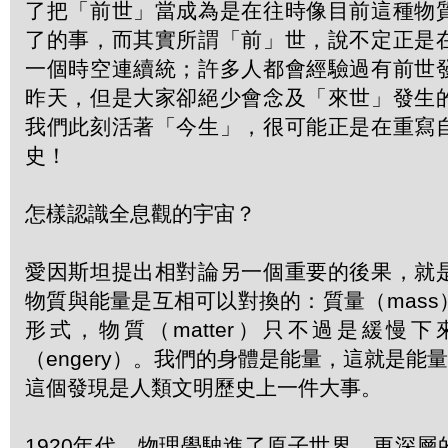
了把「前世」當成為是在往時像目前這種物
了的事，而其實所謂「前」世，說不定正是
一個時空連續統；許多人都會經驗過有前世
昨天，但是大家卻絕少會念及「來世」發生
我們此刻活著「今生」，很可能正是在重寫
史！
怎樣認識全息觀的宇宙？
愛因斯坦提出相對論另一個重要的後果，就
物質與能量是互相可以對換的：質量（mas
形式，物質（matter）只不過是緩慢
（engery）。我們的身體是能量，這就是能
這個發現是人類文明歷史上一件大事。
1920年代，物理學駛進了原子世界，更深