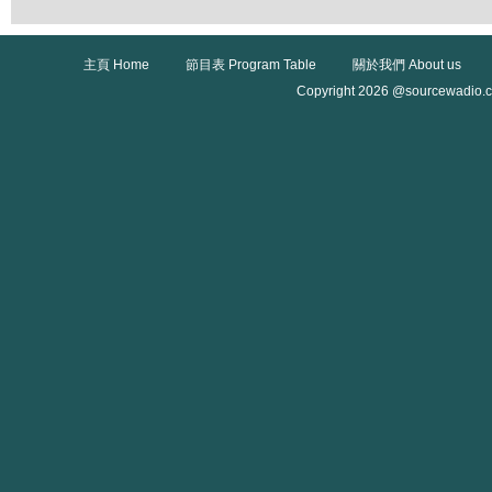
主頁 Home
節目表 Program Table
關於我們 About us
Copyright 2026 @sourcewadio.