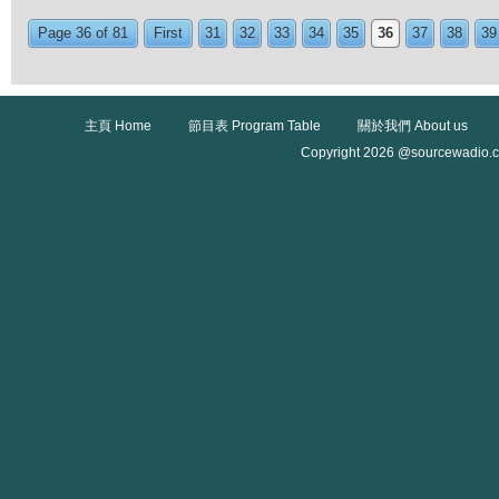
Page 36 of 81
First
31
32
33
34
35
36
37
38
39
主頁 Home
節目表 Program Table
關於我們 About us
Copyright 2026 @sourcewadio.