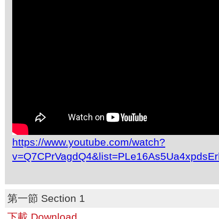
https://www.youtube.com/watch?
v=Q7CPrVagdQ4&list=PLe16As5Ua4xpdsEr
第一節 Section 1
下載 Download