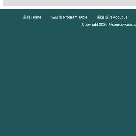
主頁 Home
節目表 Program Table
關於我們 About us
Copyright 2026 @sourcewadio.