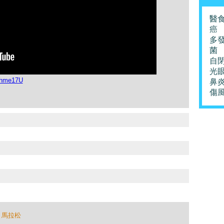
醫
癌
多
菌
自
光
Zhme17U
鼻
傷
,
馬拉松