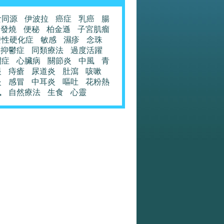
食同源
伊波拉
癌症
乳癌
腸
發燒
便秘
柏金遜
子宮肌瘤
發性硬化症
敏感
濕疹
念珠
抑鬱症
同類療法
過度活躍
閉症
心臟病
關節炎
中風
青
眼
痔瘡
尿道炎
肚瀉
咳嗽
炎
感冒
中耳炎
嘔吐
花粉熱
風
自然療法
生食
心靈