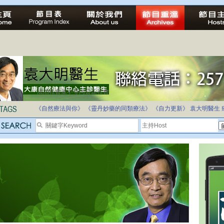
法治社會並不等同公正社會
自家教育合法化-推動多元化教育，全民學卷制
《自然療法與你》
《靈丹妙藥的同類療法》
《自力更新》
袁大明醫生