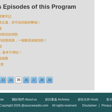
isodes of this Program
訊號要牢記
節手術泛濫，你可知切除的弊端！
處
議和癌症的預防
可怕的頭號死因，一個雞蛋就能預防！
音
種病，基本不用怕！
法面面觀
危害
33
34
35
36
37
38
39
ble
關於我們 About us
節目重溫 Archives
節目主持 Hosts
影片
Copyright 2026 @sourcewadio.com All rights reserved.
Disclaimer
|
Privacy