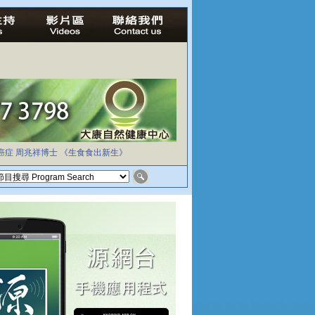
癌症
周兆祥博士
《生食食出新生》