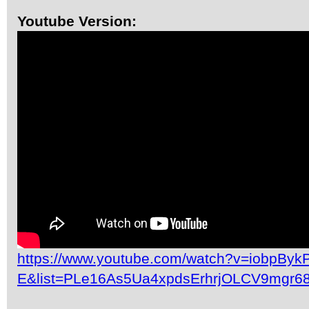
Youtube Version:
https://www.youtube.com/watch?v=iobpByk
E&list=PLe16As5Ua4xpdsErhrjOLCV9mgr6