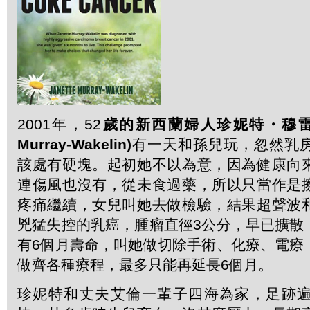
2001年，52
歲的新西蘭婦人珍妮特
・
穆
Murray-Wakelin)
有一天和孫兒玩，忽然乳
該處有硬塊。起初她不以為意，因為健康向
連傷風也沒有，從未食過藥，所以只當作是
疼痛繼續，女兒叫她去做檢驗，結果超聲波
兇猛失控的乳癌，腫瘤直徑3公分，早已擴散
有6個月壽命，叫她做切除手術、化療、電療
做齊各種療程，最多只能再延長6個月。
珍妮特和丈夫艾倫一輩子四海為家，足跡