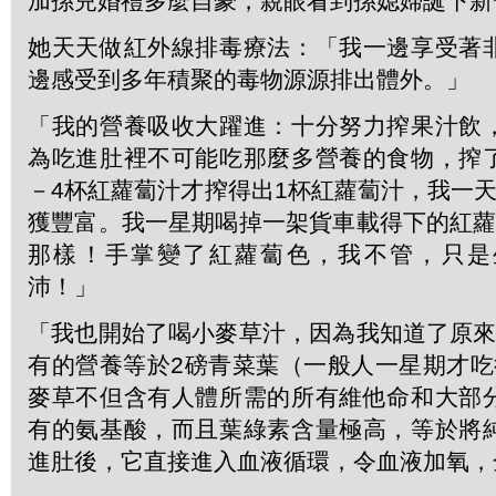
加孫兒婚禮多麼自豪，親眼看到孫媳婦誕下新
她天天做紅外線排毒療法：「我一邊享受著
邊感受到多年積聚的毒物源源排出體外。」
「我的營養吸收大躍進：十分努力搾果汁飲
為吃進肚裡不可能吃那麼多營養的食物，搾
－4杯紅蘿蔔汁才搾得出1杯紅蘿蔔汁，我一
獲豐富。我一星期喝掉一架貨車載得下的紅蘿
那樣！手掌變了紅蘿蔔色，我不管，只是
沛！」
「我也開始了喝小麥草汁，因為我知道了原來
有的營養等於2磅青菜葉（一般人一星期才吃
麥草不但含有人體所需的所有維他命和大部
有的氨基酸，而且葉綠素含量極高，等於將
進肚後，它直接進入血液循環，令血液加氧，