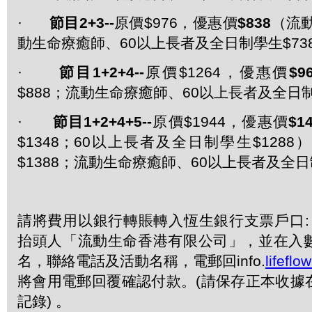
·
節目
2+3--
原價$976，優惠價
$838
（流動
動生命療癒師、60以上長者及全日制學生$73
·
節目
1+2+4--
原價$1264，優惠價
$9
$888；流動生命療癒師、60以上長者及全日制
·
節目
1+2+4+5--
原價$1944，優惠價
$1
$1348；60以上長者及全日制學生$128
$1388；流動生命療癒師、60以上長者及全日
請將費用以銀行轉賬轉入恆生銀行支票戶口: 228-
抬頭人「流動生命香港有限公司」，並在入
名，聯絡電話及活動名稱，電郵回info.
lifefl
將會用電郵回覆確認付款。(請保存正本收據
記錄) 。