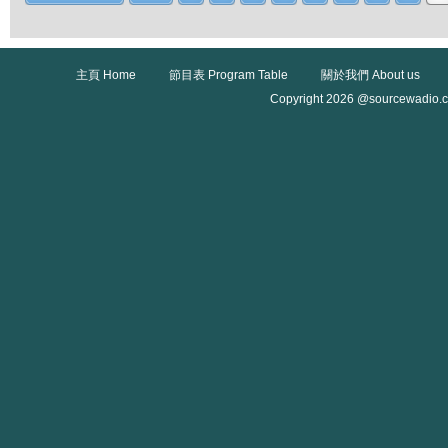
主頁 Home
節目表 Program Table
關於我們 About us
Copyright 2026 @sourcewadio.