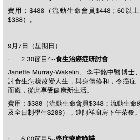
費用：$488（流動生命會員$448；60
$388）。
9月7日（星期日）
· 2.30節目4--
食生治癌症研討會
Janette Murray-Wakelin、李宇銘中醫博士、
討食生怎樣改變人生，與身體修和，令癌症
而癒，從此享受健康新生活。
費用：$388（流動生命會員$348；流動生命
及全日制學生$288），連阿祥廚房下午茶餐
· 6.00節目5--
癌症療癒晚讌