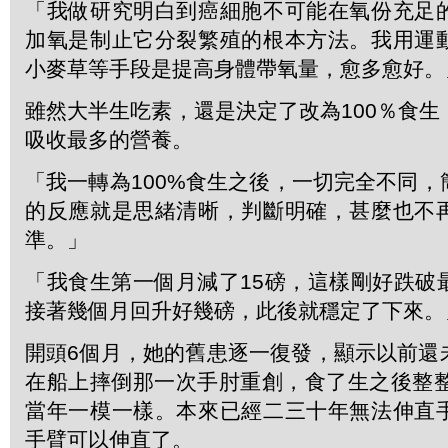
「我做研究明白到癌細胞不可能在氧份充足
加氧是制止它分裂繁殖的根本方法。我用運
小麥草等手段是提高身體帶氧量，愈多愈好。
雖然大半生吃素，還是決定了改為100％食
吸收最多的營養。
「我一轉為100%食生之後，一切完全不同
的反應就是思緒清晰，判斷明確，甚麼也不
準。」
「我食生第一個月減了15磅，這樣剛好跌破
接著幾個月回升好幾磅，此後就穩定了下來。
開頭6個月，她的舊患逐一復發，顯示以前還
在船上摔倒那一次手肘重創，食了生之後整整
當年一模一樣。本來已經二三十年無法伸直
手臂可以伸直了。