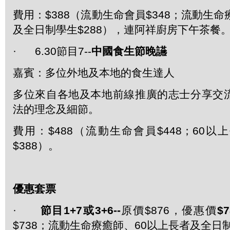
費用：$388（流動生命會員$348；流動生命
及全日制學生$288），連阿祥廚房下午茶餐
· 6.30節目7--
中國食生節晚讌
嘉賓：多位外地及本地的食生達人
多位來自各地及本地前線推廣的志士分享交
法的理念及細節。
費用：$488（流動生命會員$448；60
$388）。
優惠套票
·
節目
1+7
或
3+6--
原價$876，優惠價
$7
$738；流動生命療癒師、60以上長者及全日制