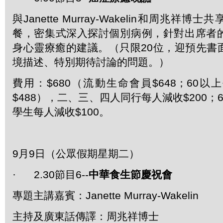
與Janette Murray-Wakelin和周兆祥
餐，密集式深入探討個別病例，針對出席者
身心靈療癒的建議。（只限20位，迎預先書
境描述、特別期待討論的問題。）
費用：$680（流動生命會員$648；60
$488），二、三、四人同行每人減收$200；
學生每人減收$100。
9月9日（公眾假期星期二）
· 2.30節目6--
中華食生節慶祝會
專題主講嘉賓：Janette Murray-Wakelin
主持及廣東話傳譯：周兆祥博士