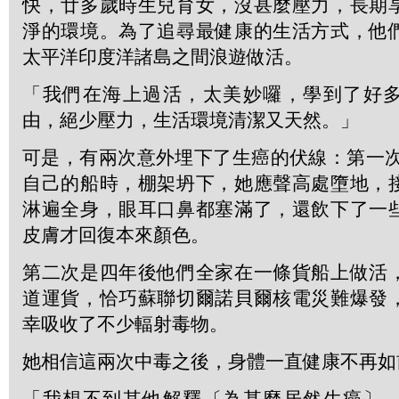
快，廿多歲時生兒育女，沒甚麼壓力，長期
淨的環境。為了追尋最健康的生活方式，他
太平洋印度洋諸島之間浪遊做活。
「我們在海上過活，太美妙囉，學到了好
由，絕少壓力，生活環境清潔又天然。」
可是，有兩次意外埋下了生癌的伏線：第一次
自己的船時，棚架坍下，她應聲高處墮地，
淋遍全身，眼耳口鼻都塞滿了，還飲下了一
皮膚才回復本來顏色。
第二次是四年後他們全家在一條貨船上做活
道運貨，恰巧蘇聯切爾諾貝爾核電災難爆發
幸吸收了不少輻射毒物。
她相信這兩次中毒之後，身體一直健康不再如
「我想不到其他解釋〔為甚麼居然生癌〕