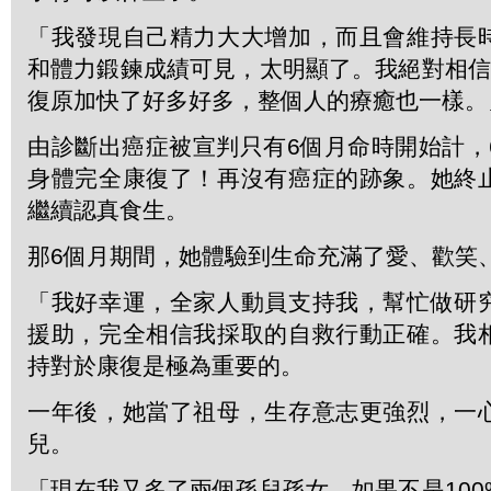
「我發現自己精力大大增加，而且會維持長
和體力鍛鍊成績可見，太明顯了。我絕對相信
復原加快了好多好多，整個人的療癒也一樣。
由診斷出癌症被宣判只有6個月命時開始計，
身體完全康復了！再沒有癌症的跡象。她終
繼續認真食生。
那6個月期間，她體驗到生命充滿了愛、歡笑
「我好幸運，全家人動員支持我，幫忙做研
援助，完全相信我採取的自救行動正確。我
持對於康復是極為重要的。
一年後，她當了祖母，生存意志更強烈，一
兒。
「現在我又多了兩個孫兒孫女，如果不是10