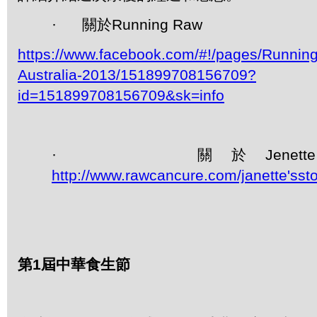
· 關於Running Raw
https://www.facebook.com/#!/pages/Runnin
Australia-2013/151899708156709?
id=151899708156709&sk=info
· 關於Jenett
http://www.rawcancure.com/janette'ssto
第
1
屆中華食生節