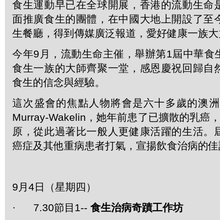
食生運動早已在全球開展，香港的流動生命
面推廣食生的團體，在中國大地上開設了至
生餐廳，得到傳媒廣泛報道，愛好健康一族大
今年9月，流動生命主催，舉辦第1屆中華食
食生一族的大師齊聚一堂，感恩慶祝回歸自
食生的信念與經驗。
這次盛會的焦點人物將會是六十多歲的澳洲癌症
Murray-Wakelin，她年前患了已擴散的乳
原，從此過著比一般人更健康活躍的生活。
癌症及其他重病患者打氣，宣揚飲食治病的佳
9月4日（星期四）
· 7.30節目1--
食生治病奇蹟工作坊