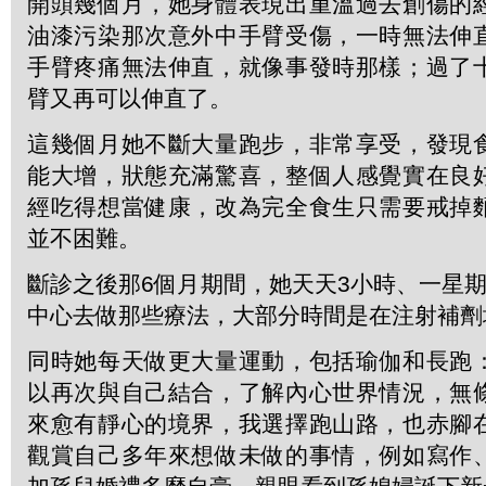
開頭幾個月，她身體表現出重溫過去創傷的
油漆污染那次意外中手臂受傷，一時無法伸
手臂疼痛無法伸直，就像事發時那樣；過了
臂又再可以伸直了。
這幾個月她不斷大量跑步，非常享受，發現
能大增，狀態充滿驚喜，整個人感覺實在良
經吃得想當健康，改為完全食生只需要戒掉
並不困難。
斷診之後那6個月期間，她天天3小時、一星
中心去做那些療法，大部分時間是在注射補劑
同時她每天做更大量運動，包括瑜伽和長跑
以再次與自己結合，了解內心世界情況，無
來愈有靜心的境界，我選擇跑山路，也赤腳
觀賞自己多年來想做未做的事情，例如寫作