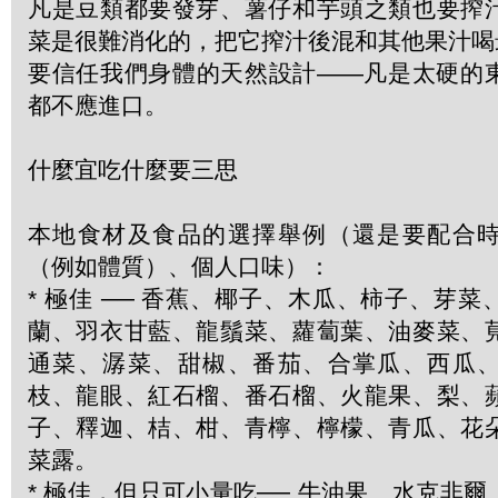
凡是豆類都要發芽、薯仔和芋頭之類也要搾
菜是很難消化的，把它搾汁後混和其他果汁喝
要信任我們身體的天然設計——凡是太硬的
都不應進口。
什麼宜吃什麼要三思
本地食材及食品的選擇舉例（還是要配合
（例如體質）、個人口味）：
* 極佳 ── 香蕉、椰子、木瓜、柿子、芽
蘭、羽衣甘藍、龍鬚菜、蘿蔔葉、油麥菜、
通菜、潺菜、甜椒、番茄、合掌瓜、西瓜
枝、龍眼、紅石榴、番石榴、火龍果、梨、
子、釋迦、桔、柑、青檸、檸檬、青瓜、花
菜露。
* 極佳，但只可小量吃── 牛油果、水克非