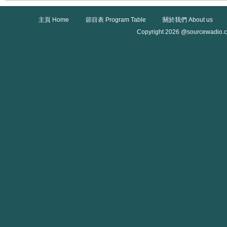
主頁 Home
節目表 Program Table
關於我們 About us
Copyright 2026 @sourcewadio.