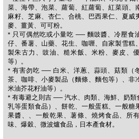
菜、海帶、泡菜、蘿蔔、紅蘿蔔、紅菜頭、
麻籽、芝麻、杏仁、合桃、巴西果仁、夏威
麥、薑黃、可可粉。
* 只可偶然吃或小量吃 ── 麵豉醬、冷壓
仔、番薯、山藥、花生、咖喱、自家製雪糕
製朱古力、豉油、糙米飯、米粉、麥皮、
等）。
* 有害勿吃 ── 白米、洋蔥、蒜頭、菇類
茶、咖啡、小麥製品（麵條、麵包等）、非
米油芥花籽油等）。
* 有毒避之則吉 ── 汽水、肉類、海鮮、奶
乳等蛋類食品）、餅乾、一般蛋糕、一般糖
果醬、、一般乾果、薯條、燒烤食品、所
味、爆穀、微波爐食品，日本產食材。