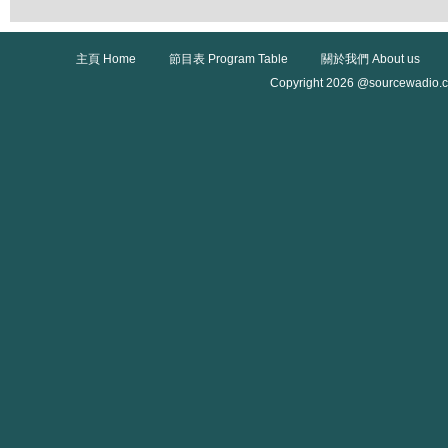
主頁 Home
節目表 Program Table
關於我們 About us
Copyright 2026 @sourcewadio.