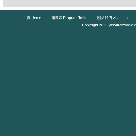
主頁 Home
節目表 Program Table
關於我們 About us
Copyright 2026 @sourcewadio.