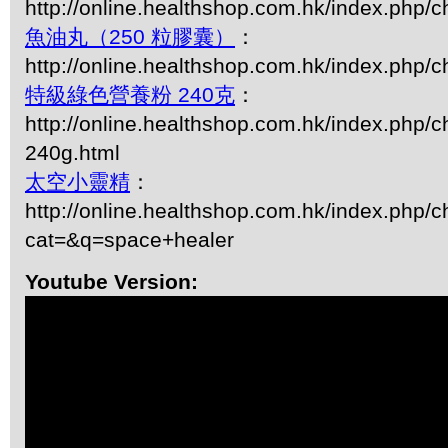
http://online.healthshop.com.hk/index.php/ch
魚油丸（250 粒膠囊）
：
http://online.healthshop.com.hk/index.php/c
特級綠色營養粉 240克
：
http://online.healthshop.com.hk/index.php/c
240g.html
太空小靈精
：
http://online.healthshop.com.hk/index.php/c
cat=&q=space+healer
Youtube Version: