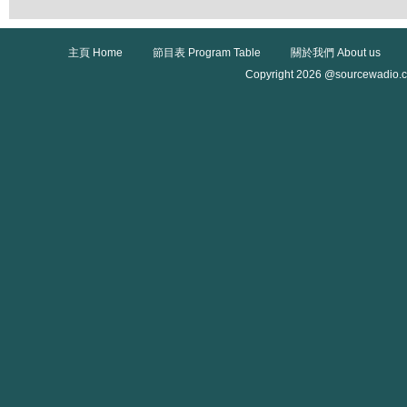
主頁 Home
節目表 Program Table
關於我們 About us
Copyright 2026 @sourcewadio.