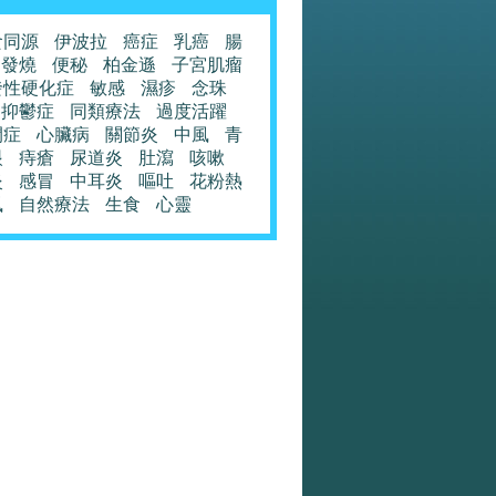
食同源
伊波拉
癌症
乳癌
腸
發燒
便秘
柏金遜
子宮肌瘤
發性硬化症
敏感
濕疹
念珠
抑鬱症
同類療法
過度活躍
閉症
心臟病
關節炎
中風
青
眼
痔瘡
尿道炎
肚瀉
咳嗽
炎
感冒
中耳炎
嘔吐
花粉熱
風
自然療法
生食
心靈