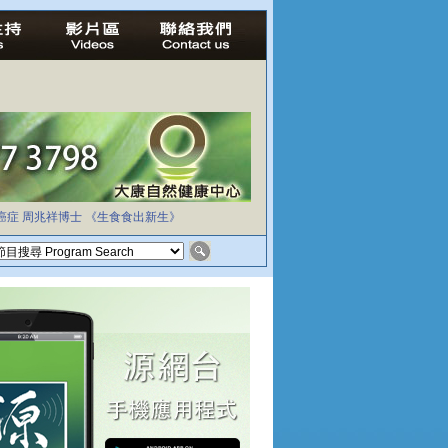
癌症
周兆祥博士
《生食食出新生》