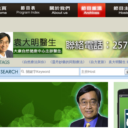
法治社會並不等同公正社會
自家教育合法化-推動多元化教育，全民學卷制
《自然療法與你》
《靈丹妙藥的同類療法》
《自力更新》
袁大明醫生