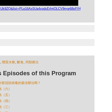
BcUk9ZQ&list=PLe16As5Ua4xpdsErhrjOLCV9mgr68ofYH
,
體質水療
,
斷食
,
同類療法
isodes of this Program
是對付新冠狀病毒的最佳辦法嗎？
療法（六）
療法（五）
療法（四）
療法（三）