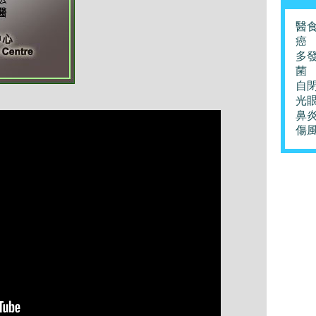
醫
癌
多
菌
自
光
鼻
傷