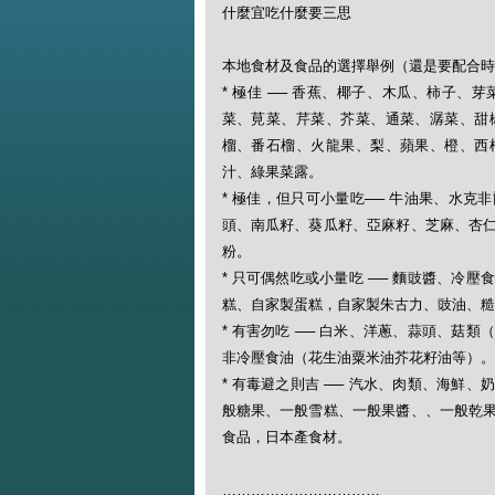
什麼宜吃什麼要三思
本地食材及食品的選擇舉例（還是要配合時
* 極佳 ── 香蕉、椰子、木瓜、柿子
菜、莧菜、芹菜、芥菜、通菜、潺菜、甜
榴、番石榴、火龍果、梨、蘋果、橙、西
汁、綠果菜露。
* 極佳，但只可小量吃── 牛油果、水
頭、南瓜籽、葵瓜籽、亞麻籽、芝麻、杏
粉。
* 只可偶然吃或小量吃 ── 麵豉醬、冷
糕、自家製蛋糕，自家製朱古力、豉油、糙
* 有害勿吃 ── 白米、洋蔥、蒜頭、菇
非冷壓食油（花生油粟米油芥花籽油等）。
* 有毒避之則吉 ── 汽水、肉類、海鮮
般糖果、一般雪糕、一般果醬、、一般乾
食品，日本產食材。
……………………………