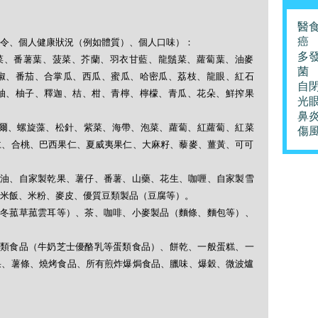
醫
癌
令、個人健康狀況（例如體質）、個人口味）：
多
、芽菜、番薯葉、菠菜、芥蘭、羽衣甘藍、龍鬚菜、蘿蔔葉、油麥
菌
椒、番茄、合掌瓜、西瓜、蜜瓜、哈密瓜、荔枝、龍眼、紅石
自
柚、柚子、釋迦、桔、柑、青檸、檸檬、青瓜、花朵、鮮搾果
光
鼻
克非爾、螺旋藻、松針、紫菜、海帶、泡菜、蘿蔔、紅蘿蔔、紅菜
傷
仁、合桃、巴西果仁、夏威夷果仁、大麻籽、藜麥、薑黃、可可
壓食油、自家製乾果、薯仔、番薯、山藥、花生、咖喱、自家製雪
米飯、米粉、麥皮、優質豆類製品（豆腐等）。
類（冬菰草菰雲耳等）、茶、咖啡、小麥製品（麵條、麵包等）、
、奶類食品（牛奶芝士優酪乳等蛋類食品）、餅乾、一般蛋糕、一
果、薯條、燒烤食品、所有煎炸爆焗食品、臘味、爆穀、微波爐