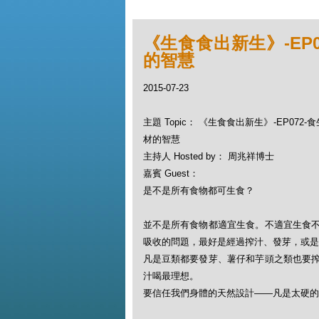
《生食食出新生》-EP
的智慧
2015-07-23
主題 Topic： 《生食食出新生》-EP072
材的智慧
主持人 Hosted by： 周兆祥博士
嘉賓 Guest：
是不是所有食物都可生食？
並不是所有食物都適宜生食。不適宜生食
吸收的問題，最好是經過搾汁、發芽，或是
凡是豆類都要發芽、薯仔和芋頭之類也要
汁喝最理想。
要信任我們身體的天然設計——凡是太硬的