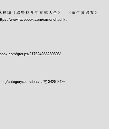
兆祥編《綠野林食生菜式大全》、《食生實踐篇》、
； https://www.facebook.com/simonchauhk。
.com/groups/217624988280503/
/category/activities/，電 3428 2426