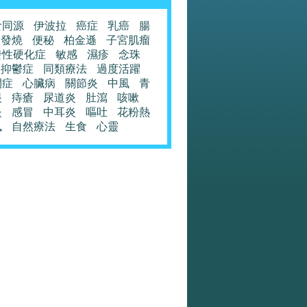
食同源
伊波拉
癌症
乳癌
腸
發燒
便秘
柏金遜
子宮肌瘤
發性硬化症
敏感
濕疹
念珠
抑鬱症
同類療法
過度活躍
閉症
心臟病
關節炎
中風
青
眼
痔瘡
尿道炎
肚瀉
咳嗽
炎
感冒
中耳炎
嘔吐
花粉熱
風
自然療法
生食
心靈