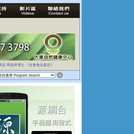
癌症
周兆祥博士
《生食食出新生》