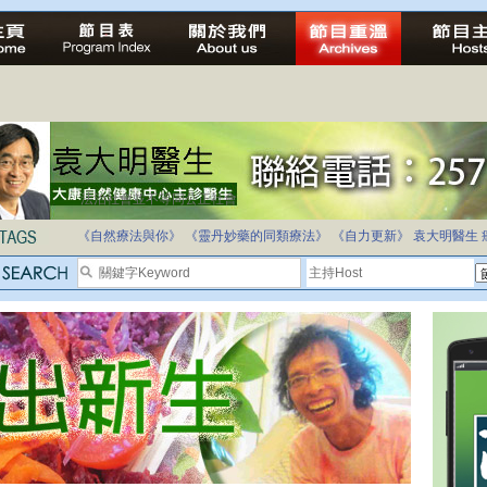
法治社會並不等同公正社會
自家教育合法化-推動多元化教育，全民學卷制
《自然療法與你》
《靈丹妙藥的同類療法》
《自力更新》
袁大明醫生