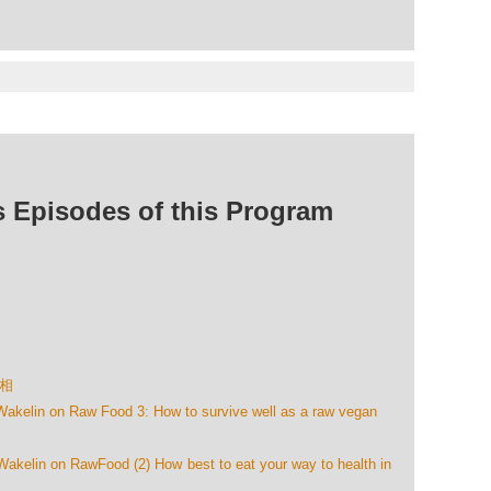
isodes of this Program
真相
n on Raw Food 3: How to survive well as a raw vegan
n on RawFood (2) How best to eat your way to health in