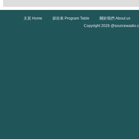
主頁 Home
節目表 Program Table
關於我們 About us
Copyright 2026 @sourcewadio.