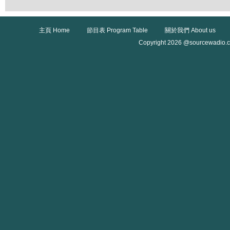
主頁 Home
節目表 Program Table
關於我們 About us
Copyright 2026 @sourcewadio.