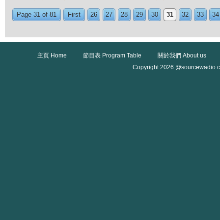
Page 31 of 81
First
26
27
28
29
30
31
32
33
34
主頁 Home
節目表 Program Table
關於我們 About us
Copyright 2026 @sourcewadio.