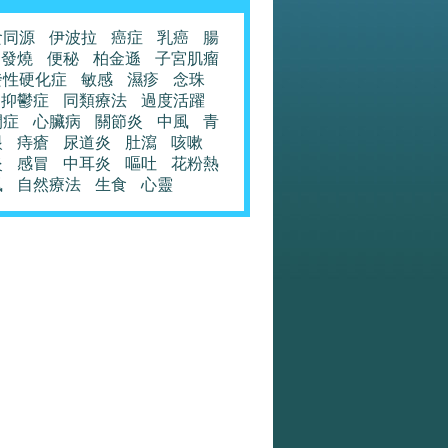
食同源
伊波拉
癌症
乳癌
腸
發燒
便秘
柏金遜
子宮肌瘤
發性硬化症
敏感
濕疹
念珠
抑鬱症
同類療法
過度活躍
閉症
心臟病
關節炎
中風
青
眼
痔瘡
尿道炎
肚瀉
咳嗽
炎
感冒
中耳炎
嘔吐
花粉熱
風
自然療法
生食
心靈