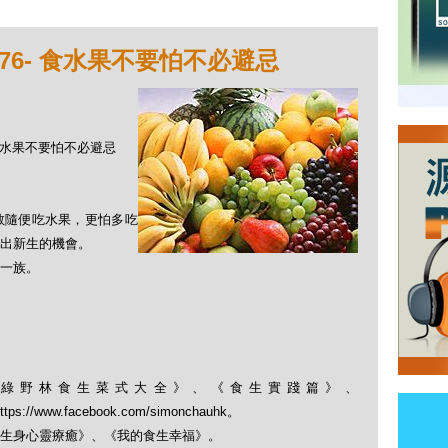
76- 食水果不要怕不必避忌
- 食水果不要怕不必避忌
敢隨便吃水果，更怕多吃
出新生的機會。
一族。
綠野林食生菜式大全》、《食生實踐篇》、
； https://www.facebook.com/simonchauhk。
生身心靈療癒》、《我的食生幸福》。