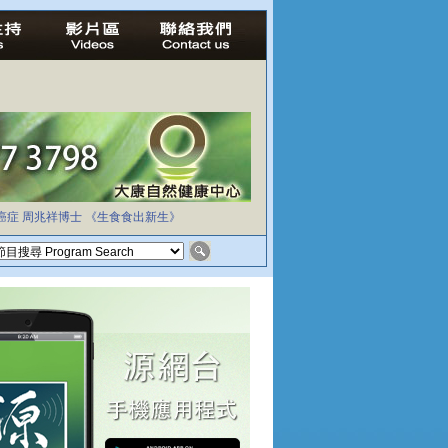
癌症
周兆祥博士
《生食食出新生》