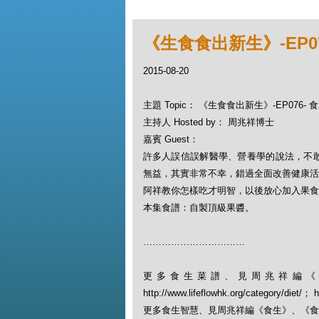
《生食食出新生》-EP0
2015-08-20
主題 Topic： 《生食食出新生》-EP076
主持人 Hosted by： 周兆祥博士
嘉賓 Guest：
許多人誤信誤解醫學、營養學的說法，不
無益，其實非常不幸，錯過全面改善健康活
阿祥教你怎樣吃才明智，以後放心加入果食
本集食譜：自製頂級果醬。
……………………………
更多食生菜譜、見周兆祥編《
http://www.lifeflowhk.org/category/diet/
更多食生智慧、見周兆祥編《食生》、《食