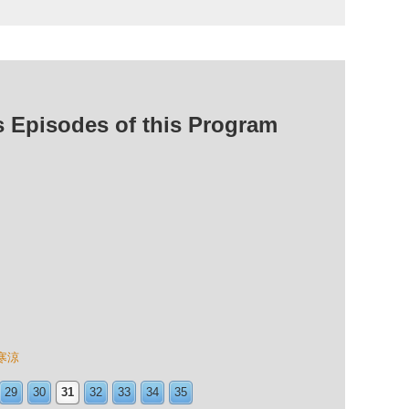
isodes of this Program
寒涼
29
30
31
32
33
34
35