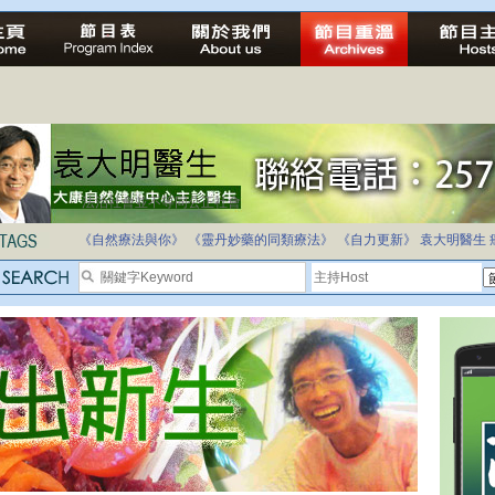
法治社會並不等同公正社會
自家教育合法化-推動多元化教育，全民學卷制
《自然療法與你》
《靈丹妙藥的同類療法》
《自力更新》
袁大明醫生