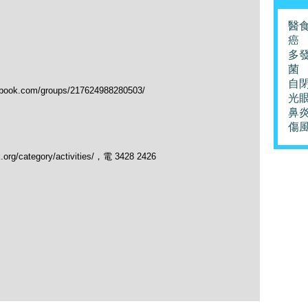
醫
癌
多
菌
自
.com/groups/217624988280503/
光
鼻
傷
/category/activities/，電 3428 2426