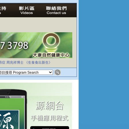
癌症
周兆祥博士
《生食食出新生》