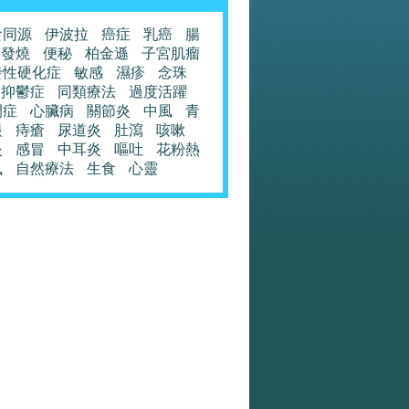
食同源
伊波拉
癌症
乳癌
腸
發燒
便秘
柏金遜
子宮肌瘤
發性硬化症
敏感
濕疹
念珠
抑鬱症
同類療法
過度活躍
閉症
心臟病
關節炎
中風
青
眼
痔瘡
尿道炎
肚瀉
咳嗽
炎
感冒
中耳炎
嘔吐
花粉熱
風
自然療法
生食
心靈