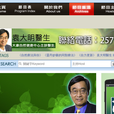
法治社會並不等同公正社會
自家教育合法化-推動多元化教育，全民學卷制
《自然療法與你》
《靈丹妙藥的同類療法》
《自力更新》
袁大明醫生