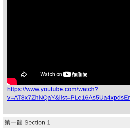
https://www.youtube.com/watch?
v=AT8x7ZhNQaY&list=PLe16As5Ua4xpdsE
第一節 Section 1