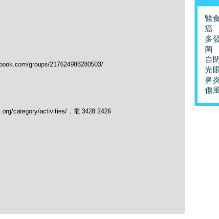
醫
癌
多
菌
自
.com/groups/217624988280503/
光
鼻
傷
/category/activities/，電 3428 2426