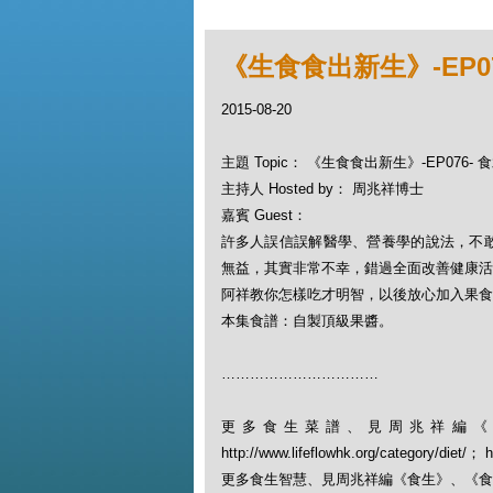
《生食食出新生》-EP0
2015-08-20
主題 Topic： 《生食食出新生》-EP076
主持人 Hosted by： 周兆祥博士
嘉賓 Guest：
許多人誤信誤解醫學、營養學的說法，不
無益，其實非常不幸，錯過全面改善健康活
阿祥教你怎樣吃才明智，以後放心加入果食
本集食譜：自製頂級果醬。
……………………………
更多食生菜譜、見周兆祥編《
http://www.lifeflowhk.org/category/diet/
更多食生智慧、見周兆祥編《食生》、《食