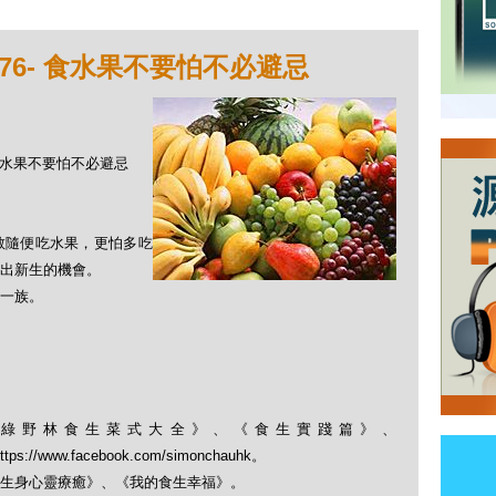
76- 食水果不要怕不必避忌
- 食水果不要怕不必避忌
敢隨便吃水果，更怕多吃
出新生的機會。
一族。
綠野林食生菜式大全》、《食生實踐篇》、
； https://www.facebook.com/simonchauhk。
生身心靈療癒》、《我的食生幸福》。