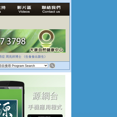
癌症
周兆祥博士
《生食食出新生》