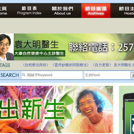
法治社會並不等同公正社會
自家教育合法化-推動多元化教育，全民學卷制
《自然療法與你》
《靈丹妙藥的同類療法》
《自力更新》
袁大明醫生