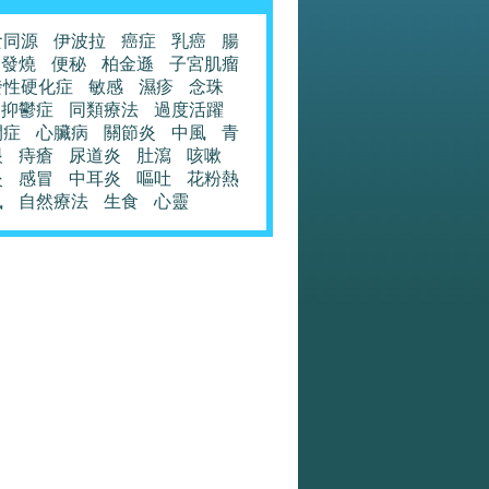
食同源
伊波拉
癌症
乳癌
腸
發燒
便秘
柏金遜
子宮肌瘤
發性硬化症
敏感
濕疹
念珠
抑鬱症
同類療法
過度活躍
閉症
心臟病
關節炎
中風
青
眼
痔瘡
尿道炎
肚瀉
咳嗽
炎
感冒
中耳炎
嘔吐
花粉熱
風
自然療法
生食
心靈