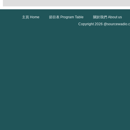
主頁 Home
節目表 Program Table
關於我們 About us
Copyright 2026 @sourcewadio.